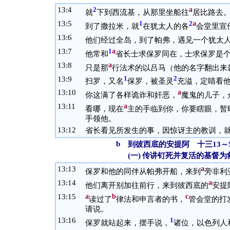
13:
4
a
2
就
下到西流基，从那里坐船往
居比路去
13:
5
a
1
2
到了撒拉米，就
在犹太人的各
会堂里宣
13:
6
他们经过全岛，到了帕弗，遇见一个犹太
13:
7
a
1
他常和
省长士求保罗同在，士求保罗是
13:
8
a
只是那
行法术的以吕马（他的名字翻出来
13:
9
1
2
扫罗，又名
保罗，被圣灵
充溢，定睛看
13:
10
a
你这满了各样诡诈和奸恶，
魔鬼的儿子，
13:
11
a
看哪，现在
主的手临到你，你要瞎眼，暂
手领他。
13:
12
省长看见所发生的事，因惊讶主的教训，
b
到彼西底的安提阿 十三13～5
(一)
传讲钉死并复活的基督为救
13:
13
a
保罗和他的同伴从帕弗开船，来到
旁非利
13:
14
a
他们离开别加往前行，来到彼西底的
安提
13:
15
a
b
c
读过了
律法和申言者的书，
管会堂的打
请说。
13:
16
1
保罗就站起来，摆手说，
诸位，以色列人