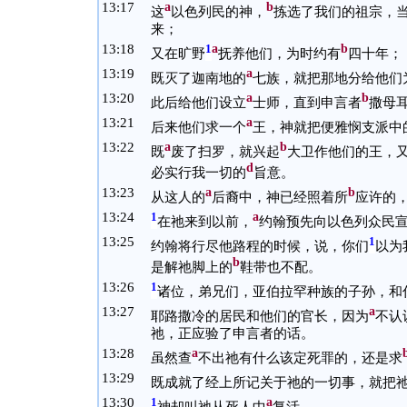
13:
17
a
b
这
以色列民的神，
拣选了我们的祖宗，
来；
13:
18
a
b
1
又在旷野
抚养他们，为时约有
四十年；
13:
19
a
既灭了迦南地的
七族，就把那地分给他们
13:
20
a
b
此后给他们设立
士师，直到申言者
撒母
13:
21
a
后来他们求一个
王，神就把便雅悯支派中
13:
22
a
b
既
废了扫罗，就兴起
大卫作他们的王，
d
必实行我一切的
旨意。
13:
23
a
b
从这人的
后裔中，神已经照着所
应许的
13:
24
a
1
在祂来到以前，
约翰预先向以色列众民
13:
25
1
约翰将行尽他路程的时候，说，你们
以为
b
是解祂脚上的
鞋带也不配。
13:
26
1
诸位，弟兄们，亚伯拉罕种族的子孙，和
13:
27
a
耶路撒冷的居民和他们的官长，因为
不认
祂，正应验了申言者的话。
13:
28
a
虽然查
不出祂有什么该定死罪的，还是求
13:
29
既成就了经上所记关于祂的一切事，就把
13:
30
a
1