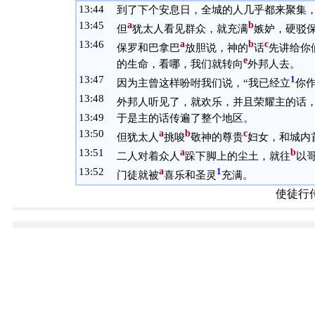
13:
44
到了下个安息日，全城的人几乎都来聚集
13:
45
a
b
但
犹太人看见群众，就充满
嫉妒，硬驳
13:
46
a
b
c
保罗和巴拿巴
放胆说，神的
话
先讲给你
e
的生命，看哪，我们就转向
外邦人去。
13:
47
1
因为主曾这样吩咐我们说，“我已经立
你
13:
48
外邦人听见了，就欢乐，并且荣耀主的话
13:
49
于是主的话传遍了整个地区。
13:
50
a
b
c
但犹太人
挑唆
敬神的尊贵
妇女，和城内
13:
51
a
b
二人对着众人
跺下脚上的尘土，就往
以
13:
52
a
1
门徒就被
喜乐和圣灵
充满。
使徒行传