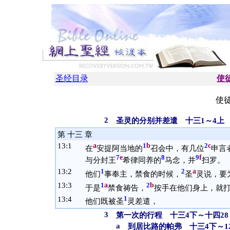
圣经目录
使
使徒
2
圣灵的分别并差遣 十三1～4上
第 十三 章
13:
1
a
b
c
1
2
在
安提阿当地的
召会中，有几位
申言
e
f
7
8
9
与分封王
希律同养的
马念，并
扫罗。
13:
2
a
1
2
他们
事奉主，禁食的时候，
圣
灵说，要
13:
3
a
b
1
2
于是
禁食祷告，
按手在他们身上，就
13:
4
1
他们既被圣
灵差遣，
3
第一次的行程 十三4下～十四28
a
到居比路的帕弗 十三4下～1