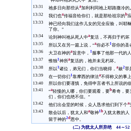
神却叫祂从死人中
复活。
13:
31
a
祂多日向那些从
加利利同祂上耶路撒冷的
13:
32
a
b
我们也
传福音给你们，就是那给祖宗的
13:
33
神已经向我们这作儿女的完全应验，叫耶稣
了你。”
13:
34
a
论到神叫祂从死人中
复活，不再归于朽坏
13:
35
a
1
所以又在另一篇上说，“
你必不
容你的圣
13:
36
a
1
大卫在神的
旨意中，
服事了他那一代的
13:
37
a
1
惟独
神所
复活的，祂并未见朽坏。
13:
38
a
1
2
所以
诸位，弟兄们，你们当晓得，
赦
罪
13:
39
a
1
在一切你们
靠摩西的律法
不得称义的事
13:
40
所以你们要谨慎，免得申言者书上所说的
13:
41
a
b
“
轻慢的人哪，你们要观看，要
希奇，要
们，你们也绝不信。”
13:
42
a
他们出会堂的时候，众人恳求他们到下个
13:
43
a
b
1
散会以后，犹太人和
敬神
入犹太教的人
d
2
留于神的
恩中。
(二)
为犹太人所弃绝 44～52