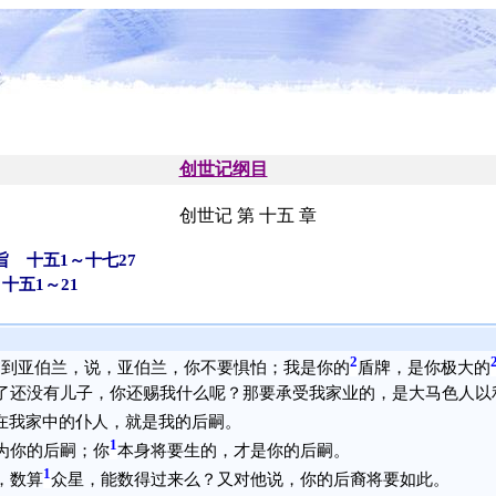
创世记纲目
创世记 第 十五 章
 十五1～十七27
十五1～21
2
临到亚伯兰，说，亚伯兰，你不要惧怕；我是你的
盾牌，是你极大的
了还没有儿子，你还赐我什么呢？那要承受我家业的，是大马色人以
在我家中的仆人，就是我的后嗣。
1
为你的后嗣；你
本身将要生的，才是你的后嗣。
1
，数算
众星，能数得过来么？又对他说，你的后裔将要如此。