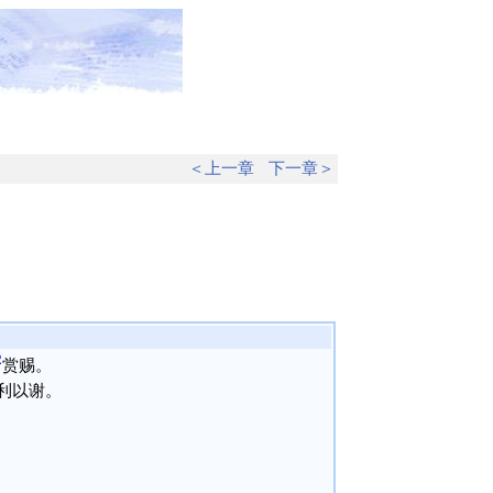
＜上一章
下一章＞
2
赏赐。
利以谢。