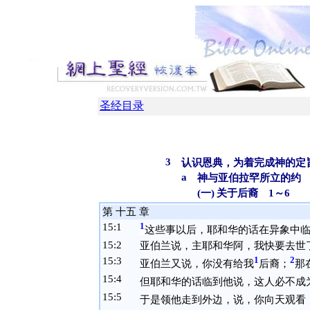
圣经目录
3
认识恩典，为着完成神的定旨
a
神与亚伯拉罕所立的约 
(一)
关于后裔 1～6
第 十五 章
15:
1
1
这些事以后，耶和华的话在异象中
15:
2
亚伯兰说，主耶和华阿，我快要去世
15:
3
1
2
亚伯兰又说，你没有给我
后裔；
那
15:
4
但耶和华的话临到他说，这人必不成
15:
5
于是领他走到外边，说，你向天观看