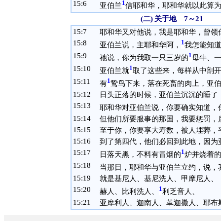
15:
6
1
亚伯兰
信耶和华，耶和华就以此算
(二)
关于地 7～21
15:
7
耶和华又对他说，我是耶和华，曾领
15:
8
1
亚伯兰说，主耶和华阿，
我怎能知
15:
9
1
祂说，你为我取一只三岁的
母牛、
15:
10
1
亚伯兰就
取了这些来，每样从中剖
15:
11
1
有
鸷鸟下来，落在死畜的肉上，亚
15:
12
日头正落的时候，亚伯兰沉沉的睡了
15:
13
耶和华对亚伯兰说，你要确实知道，
15:
14
但他们所要服事的那国，我要惩罚，
15:
15
至于你，你要享大寿数，被人埋葬，
15:
16
到了第四代，他们必回到此地，因为
15:
17
1
日落天黑，不料有冒烟的
炉并烧着
15:
18
当那日，耶和华与亚伯兰立约，说，
15:
19
就是基尼人、基尼洗人、甲摩尼人、
15:
20
1
赫人、比利洗人、
利乏音人、
15:
21
亚摩利人、迦南人、革迦撒人、耶布