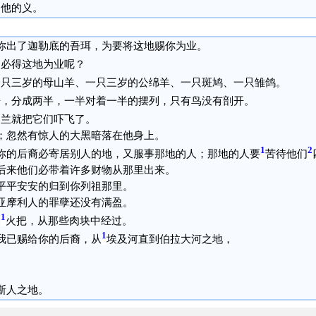
为他的义。
你出了迦勒底的吾珥，为要将这地赐你为业。
道必得这地为业呢？
一只三岁的母山羊、一只三岁的公绵羊、一只斑鸠、一只雏鸽。
开，分成两半，一半对着一半的摆列，只有鸟没有剖开。
伯兰就把它们吓飞了。
；忽然有惊人的大黑暗落在他身上。
1
2
你的后裔必寄居别人的地，又服事那地的人；那地的人要
苦待他们
后来他们必带着许多财物从那里出来。
平平安安的归到你列祖那里。
亚摩利人的罪孽还没有满盈。
1
的
火把，从那些肉块中经过。
1
我已赐给你的后裔，从
埃及河直到伯拉大河之地，
斯人之地。