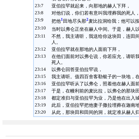
23:
7
亚伯拉罕就起来，向那地的赫人下拜，
23:
8
对他们说，你们若有意叫我埋葬我的死人
23:
9
1
2
把他
田地尽头那
麦比拉洞给我；他可以
23:
10
当时以弗仑正坐在赫人中间。于是，赫人
23:
11
不然，我主请听，我送给你这块田，连田
人。
23:
12
亚伯拉罕就在那地的人面前下拜，
23:
13
在他们面前对以弗仑说，你若应允，请听
死人。
23:
14
以弗仑回答亚伯拉罕说，
23:
15
我主请听。值四百舍客勒银子的一块地，
23:
16
亚伯拉罕听从了以弗仑，照着他在赫人面
23:
17
于是，在幔利前的麦比拉，以弗仑的那块
23:
18
都定准归与亚伯拉罕为业，乃是他在出入
23:
19
此后，亚伯拉罕把他妻子撒拉埋葬在迦南
23:
20
从此，那块田和田间的洞，就定准从赫人