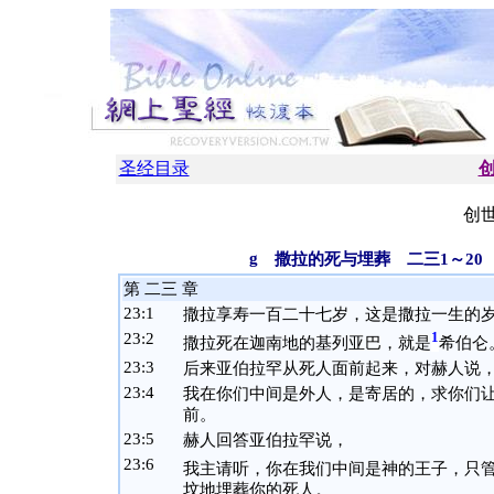
圣经目录
创世
g
撒拉的死与埋葬 二三1～20
第 二三 章
23:
1
撒拉享寿一百二十七岁，这是撒拉一生的
23:
2
1
撒拉死在迦南地的基列亚巴，就是
希伯仑
23:
3
后来亚伯拉罕从死人面前起来，对赫人说
23:
4
我在你们中间是外人，是寄居的，求你们
前。
23:
5
赫人回答亚伯拉罕说，
23:
6
我主请听，你在我们中间是神的王子，只
坟地埋葬你的死人。