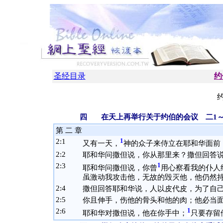
圣经目录
约
约
四
在天上再举行关于约伯的会议 二1～
第 二 章
2:
1
1
又有一天，
神的众子来侍立在耶和华面前
2:
2
耶和华问撒但说，你从那里来？撒但回答
2:
3
1
耶和华问撒但说，你曾
用心察看我的仆人
虽激动我攻击他，无故的毁灭他，他仍然
2:
4
撒但回答耶和华说，人以皮代皮，为了自
2:
5
你且伸手，伤他的骨头和他的肉；他必当
2:
6
1
耶和华对撒但说，他在你手中；
只要存留