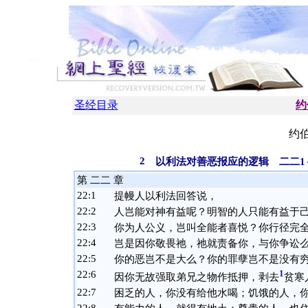
圣经目录
约
约伯
2
以利法对善恶报应的逻辑 二二1～
第 二二 章
22:
1
提幔人以利法回答说，
22:
2
人岂能对神有益呢？明智的人只能有益于
22:
3
你为人公义，岂叫全能者喜悦？你行径完
22:
4
岂是因你敬畏祂，祂就责备你，与你争讼
22:
5
你的恶岂不是大么？你的罪孽岂不是没有
22:
6
1
因你无故强取弟兄之物作抵押，剥去
贫寒
22:
7
困乏的人，你没有给他水喝；饥饿的人，