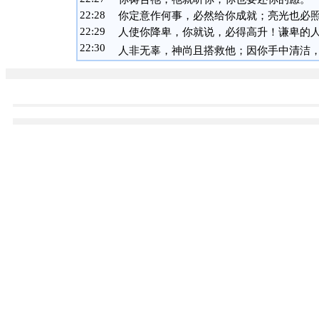
22:
28
你定意作何事，必然给你成就；亮光也必
22:
29
人使你降卑，你就说，必得高升！谦卑的
22:
30
人非无辜，神尚且搭救他；因你手中清洁