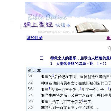
圣经目录
创
创
三
得救之人的谱系，启示出人堕落的最终
1
人堕落最终的结局－死 1～27
第 五 章
5:
1
1
亚当的
后代记在下面。当神创造亚当的日
5:
2
神创造他们有男有女；在他们被创造的日
5:
3
1
1
2
亚当
活到一百三十岁，
生了一个儿子，
5:
4
亚当生塞特之后，又在世八百年，并且生
5:
5
1
亚当共活了九百三十岁就
死了。
5:
6
塞特活到一百零五岁，生了以挪士。