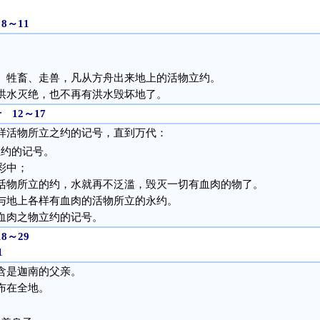
8～11
，
、牲畜、走兽，凡从方舟出来地上的活物立约。
洪水灭绝，也不再有洪水毁坏地了。
12～17
样活物所立之约的记号，直到万代：
立约的记号。
彩中；
活物所立的约，水就再不泛滥，毁灭一切有血肉的物了。
与地上各样有血肉的活物所立的永约。
血肉之物立约的记号。
8～29
1
含是迦南的父亲。
布在全地。