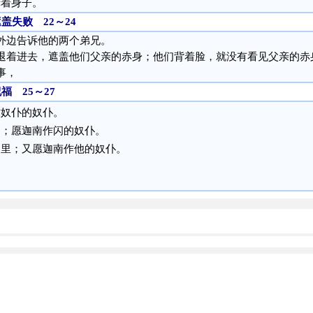
赤着身子。
盖失败 22～24
外边告诉他的两个弟兄。
退着进去，遮盖他们父亲的赤身；他们背着脸，就没有看见父亲的赤
事，
 25～27
作奴仆的奴仆。
的；愿迦南作闪的奴仆。
棚里；又愿迦南作他的奴仆。