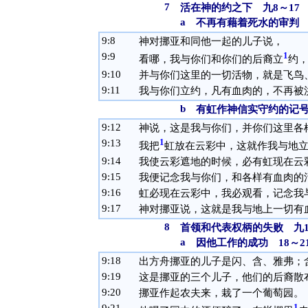
7
活在神的约之下 九8～17
a
不再有藉着死水的审判 
9:
8
神对挪亚和同他一起的儿子说，
9:
9
1
看哪，我与你们和你们的后裔立
约
9:
10
并与你们这里的一切活物，就是飞鸟
9:
11
我与你们立约，凡有血肉的，不再被
b
有虹作神信实守约的记号 
9:
12
神说，这是我与你们，并你们这里各
9:
13
1
我把
虹放在云彩中，这就作我与地
9:
14
我使云彩遮地的时候，必有虹现在云
9:
15
我便记念我与你们，和各样有血肉的
9:
16
虹必现在云彩中，我必观看，记念我
9:
17
神对挪亚说，这就是我与地上一切有
8
首领和代表权柄的失败 九1
a
因他工作的成功 18～2
9:
18
出方舟挪亚的儿子是闪、含、雅弗；
9:
19
这是挪亚的三个儿子，他们的后裔散
9:
20
挪亚作起农夫来，栽了一个葡萄园。
1