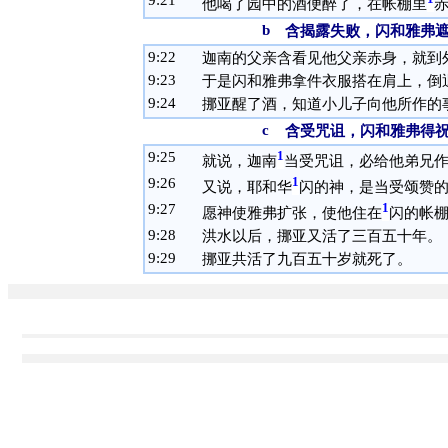
9:
21
他喝了园中的酒便醉了，在帐棚里
b
含揭露失败，闪和雅弗遮
9:
22
迦南的父亲含看见他父亲赤身，就到
9:
23
于是闪和雅弗拿件衣服搭在肩上，倒
9:
24
挪亚醒了酒，知道小儿子向他所作的
c
含受咒诅，闪和雅弗得祝福
9:
25
1
就说，迦南
当受咒诅，必给他弟兄
9:
26
1
又说，耶和华
闪的神，是当受颂赞
9:
27
1
愿神使雅弗扩张，使他住在
闪的帐
9:
28
洪水以后，挪亚又活了三百五十年。
9:
29
挪亚共活了九百五十岁就死了。