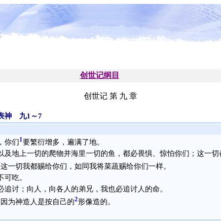
创世记纲目
创世记 第 九 章
神 九1～7
1
，你们
要繁衍增多，遍满了地。
以及地上一切的爬物并海里一切的鱼，都必畏惧、惊怕你们；这一切
；这一切我都赐给你们，如同我将菜蔬赐给你们一样。
不可吃。
必追讨；向人，向各人的弟兄，我也必追讨人的命。
2
，因为神造人是按自己的
形像造的。