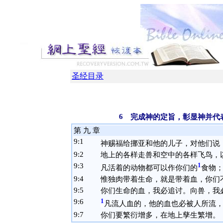
圣经目录
6
完成神的定旨，彰显神并代表
第 九 章
9:
1
神赐福给挪亚和他的儿子，对他们说
9:
2
地上的各样走兽和空中的各样飞鸟，
9:
3
1
凡活着的动物都可以作你们的
食物
9:
4
惟独肉带着生命，就是带着血，你们
9:
5
你们生命的血，我必追讨。向兽，我
9:
6
1
凡流人血的，他的血也必被人所流
9:
7
你们要繁衍增多，在地上孳生繁增。