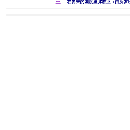
三
在要来的国度里弥赛亚（由所罗巴