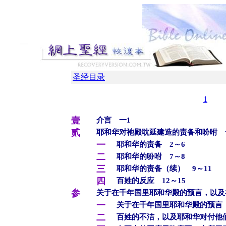
圣经目录
1
壹
介言 一1
贰
耶和华对祂殿耽延建造的责备和吩咐 一
一
耶和华的责备 2～6
二
耶和华的吩咐 7～8
三
耶和华的责备（续） 9～11
四
百姓的反应 12～15
参
关于在千年国里耶和华殿的预言，以及
一
关于在千年国里耶和华殿的预言 
二
百姓的不洁，以及耶和华对付他们