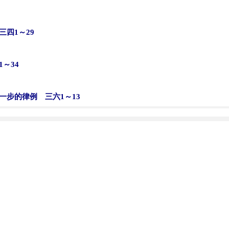
）
四1～29
～34
一步的律例 三六1～13