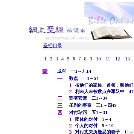
圣经目录
1
2
3
4
5
6
7
8
9
10
11
12
13
壹
成军 一1～九14
一
数点 一1～54
1
按他们的家族、首领，照他们的
2
利未人未被数点在军队中 47
二
部署安营 二1～34
三
圣别的事奉 三1～四49
四
对付玷污 五1～31
1
团体的对付 1～4
2
个人的对付 5～10
3
对付丈夫所疑忌的妻子 11～