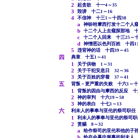
2
起贪欲 十一4～35
3
毁谤 十二1～16
4
不信神 十三1～十四38
a
神吩咐摩西打发十二个人窥
b
十二个人上去窥探那地 十三
c
十二个人回来 十三25～十
d
神憎恶以色列百姓 十四11
5
违背神的话 十四39～45
四
典章 十五1～41
1
关于供物 1～31
2
关于干犯安息日 32～36
3
关于百姓的穿着 37～41
五
背叛－更严重的失败 十六1～十
1
背叛的因由与摩西的反应 十六
2
神的审判 十六19～50
3
神的表白 十七1～13
六
利未人的事奉与亚伦的祭司职任，
1
利未人的事奉与亚伦的祭司职
2
赏赐 8～32
a
给作祭司的亚伦和他的子孙
b
给在会幕中服事的利未人 2