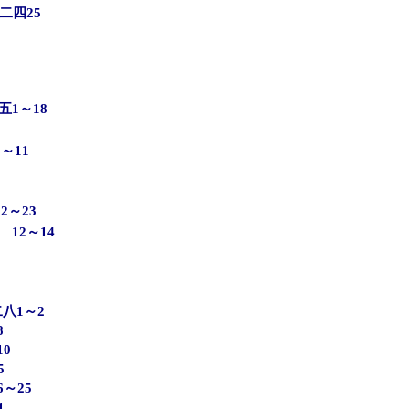
二四25
1～18
～11
～23
12～14
八1～2
8
0
5
～25
1