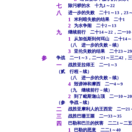
七
除污秽的水 十九1～22
八
进一步的失败 二十1～13，23～
1
米利暗失败的结果 二十1
2
为水争闹 二十2～13
九
继续前行 二十14～22，二一10
1
从加低斯到何珥山 二十14～
（八 进一步的失败－续）
3
亚伦失败的结果 二十23～29
参
争战 二一1～3，二一21～三二42，三
一
战胜亚拉得王 二一1～3
（贰 行程－续）
（八 进一步的失败－续）
4
毁谤神和摩西 二一4～9
（九 继续前行－续）
2
到了毗斯迦山顶 二一10～20
（参 争战－续）
二
战胜亚摩利人的王西宏 二一21～
三
战胜巴珊王噩 二一33～35
四
巴勒和巴兰的扰害 二二1～二五
1
巴勒的恶意 二二1～40