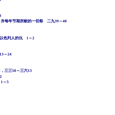
8
并每年节期所献的一切祭 二九39～40
以色列人的仇 1～2
3～24
，三三50～三六13
2
1～5