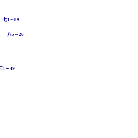
1
七1～89
 八5～26
1～49