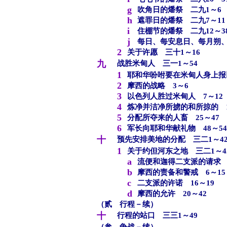
g
吹角日的燔祭 二九1～6
h
遮罪日的燔祭 二九7～11
i
住棚节的燔祭 二九12～3
j
每日、每安息日、每月朔、
2
关于许愿 三十1～16
九
战胜米甸人 三一1～54
1
耶和华吩咐要在米甸人身上报
2
摩西的战略 3～6
3
以色列人胜过米甸人 7～12
4
炼净并洁净所掳的和所掠的 1
5
分配所夺来的人畜 25～47
6
军长向耶和华献礼物 48～54
十
预先安排美地的分配 三二1～42
1
关于约但河东之地 三二1～4
a
流便和迦得二支派的请求 
b
摩西的责备和警戒 6～15
c
二支派的许诺 16～19
d
摩西的允许 20～42
（贰 行程－续）
十
行程的站口 三三1～49