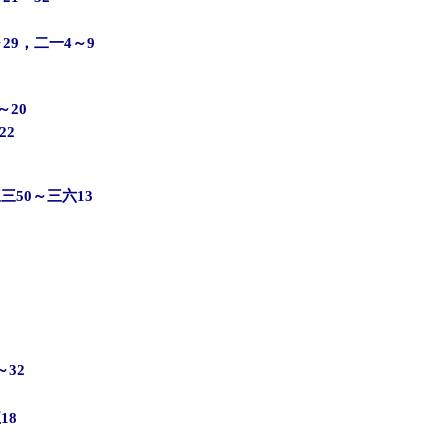
29，二一4～9
～20
22
三50～三六13
32
18