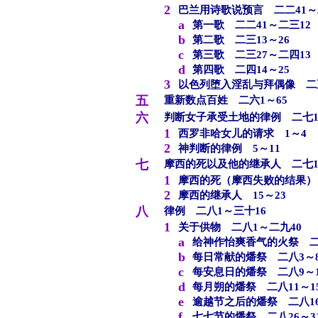
2
巴兰用诗歌说预言 二二41～
a
第一歌 二二41～二三12
b
第二歌 二三13～26
c
第三歌 二三27～二四13
d
第四歌 二四14～25
3
以色列堕入淫乱与拜偶像 二五
五
重新数点百姓 二六1～65
六
判断女子承受土地的律例 二七1
1
西罗非哈女儿的请求 1～4
2
神判断的律例 5～11
七
摩西的死以及他的继承人 二七12
1
摩西的死（摩西失败的结果） 
2
摩西的继承人 15～23
八
律例 二八1～三十16
1
关于供物 二八1～二九40
a
给神作怡爽香气的火祭 二
b
每日常献的燔祭 二八3～
c
每安息日的燔祭 二八9～1
d
每月朔的燔祭 二八11～1
e
逾越节之后的燔祭 二八16
f
七七节的燔祭 二八26～3