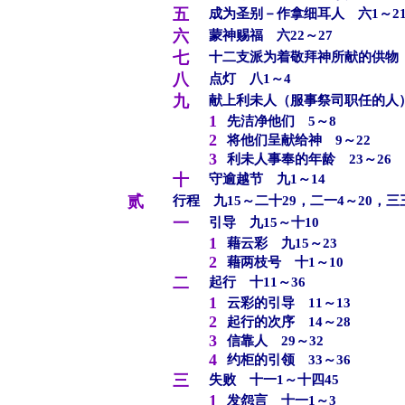
五
成为圣别－作拿细耳人 六1～2
六
蒙神赐福 六22～27
七
十二支派为着敬拜神所献的供物 
八
点灯 八1～4
九
献上利未人（服事祭司职任的人）
1
先洁净他们 5～8
2
将他们呈献给神 9～22
3
利未人事奉的年龄 23～26
十
守逾越节 九1～14
贰
行程 九15～二十29，二一4～20，三三
一
引导 九15～十10
1
藉云彩 九15～23
2
藉两枝号 十1～10
二
起行 十11～36
1
云彩的引导 11～13
2
起行的次序 14～28
3
信靠人 29～32
4
约柜的引领 33～36
三
失败 十一1～十四45
1
发怨言 十一1～3