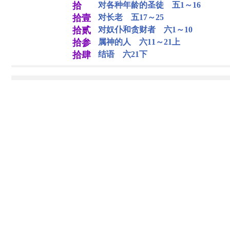
拾
对各种年龄的圣徒 五1～16
拾壹
对长老 五17～25
拾贰
对奴仆和贪财者 六1～10
拾参
属神的人 六11～21上
拾肆
结语 六21下