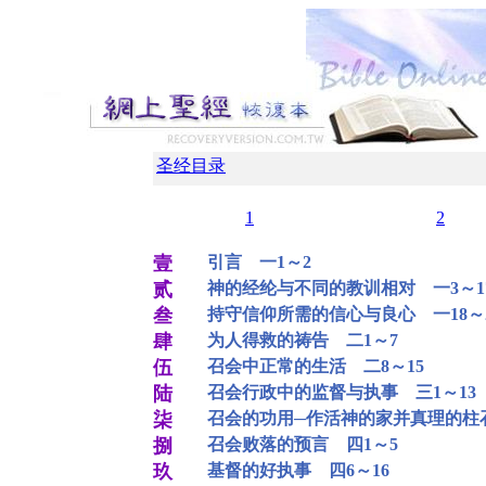
圣经目录
1
2
壹
引言 一1～2
贰
神的经纶与不同的教训相对 一3～1
叁
持守信仰所需的信心与良心 一18～
肆
为人得救的祷告 二1～7
伍
召会中正常的生活 二8～15
陆
召会行政中的监督与执事 三1～13
柒
召会的功用─作活神的家并真理的柱石
捌
召会败落的预言 四1～5
玖
基督的好执事 四6～16