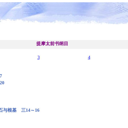
提摩太前书纲目
3
4
7
20
与根基 三14～16