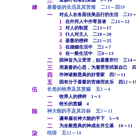
三
宣扬呼召者的美德 9～10
肆
基督徒的生活及其苦难 二11～四19
一
对众人在各面佳美品行的生活 二11～
1
在外邦人中作寄居者 二11～12
2
对人的制度 二13～17
3
仆人对主人 二18～20
4
基督的榜样 二21～25
5
在婚姻生活中 三1～7
6
在一般生活中 三8～13
二
因神旨为义受苦，如基督所行 三14～
三
用基督的心思，为着受苦武装自己 四
四
作神诸般恩典的好管家 四7～11
五
因有分于基督的苦难而欢乐 四12～1
伍
长老的牧养及其赏赐 五1～4
一
牧养人的榜样 1～3
二
牧长的赏赐 4
陆
神大能的手及其目标 五5～11
一
谦卑服在神大能的手下 5～9
二
为全般恩典的神成全并立基 10～11
柒
结语 五12～14