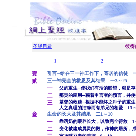
圣经目录
彼得
1
2
壹
引言─给在三一神工作下，寄居的信徒 一
贰
三一神完全的救恩及其结果 一3～25
一
父的重生─使我们有活的盼望，就是存
二
那灵的应用─藉着申言者的预言，并使徒
基督的救赎─根据不能坏之种子的重生
三
人之真理的洁净而有弟兄的相爱 13～
叁
生命的长大及其结果 二1～10
一
靠话奶的喂养长大，以致完全得救 1
二
变化被建成属灵的殿，作神的居所，成