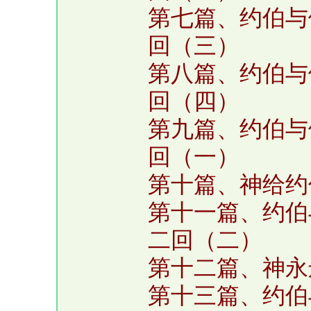
第七篇、约伯与
回（三）
第八篇、约伯与
回（四）
第九篇、约伯与
回（一）
第十篇、神给约
第十一篇、约伯
二回（二）
第十二篇、神永
第十三篇、约伯