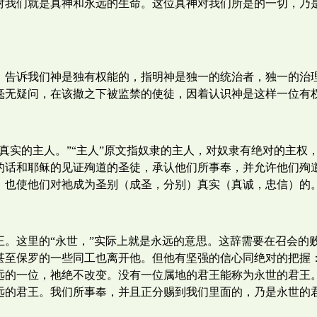
对我们就是真神和永远的生命。这位真神对我们所是的一切，乃
，告诉我们神是独有权能的，指明神是独一的统治者，独一的治
毫无疑问，在该撒之下被监禁的使徒，因着认识神是这样一位有
真实的主人。”“主人”原文指奴隶的主人，对奴隶有绝对的主权
的话和耶稣的见证殉道的圣徒，承认他们所事奉，并允许他们殉
，也使他们对祂成为圣别（成圣，分别）真实（真诚，忠信）的。
王。这里的“永世，”实际上就是永远的意思。这辞需要在召会的
甚至保罗的一些同工也离开他。但他有坚强的信心同绝对的把握
远的一位，祂绝不改变。没有一位属地的君王能称为永世的君王
远的君王。我们所事奉，并且正分赐到我们里面的，乃是永世的