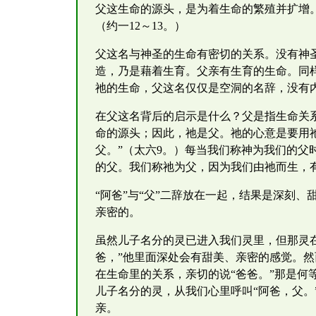
父这生命的源头，是为着生命的繁殖并扩增
（约一12～13。）
父这名与神圣的生命有密切的关系。没有神
造，乃是藉着生育。父亲有生育的生命。同
祂的生命，父这名仅仅是空洞的名辞，没有
在父这名背后的启示是什么？父是指生命关
命的源头；因此，祂是父。祂的心意是要用
父。”（太六9。）每当我们称神为我们的
的父。我们称祂为父，因为我们由祂而生，
“阿爸”与“父”二辞放在一起，结果是深刻
亲密的。
虽然儿子名分的灵已进入我们灵里，但那灵在
爸，”他里面深处会有甜美、亲密的感觉。
在生命里的关系，亲切的说“爸爸。”那是何
儿子名分的灵，从我们心里呼叫“阿爸，父
亲。