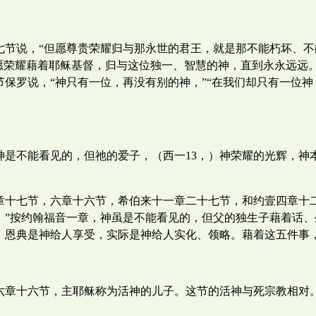
七节说，“但愿尊贵荣耀归与那永世的君王，就是那不能朽坏、
愿荣耀藉着耶稣基督，归与这位独一、智慧的神，直到永永远远
保罗说，“神只有一位，再没有别的神，”“在我们却只有一位神
是不能看见的，但祂的爱子，（西一13，）神荣耀的光辉，神
章十七节，六章十六节，希伯来十一章二十七节，和约壹四章十
。”按约翰福音一章，神虽是不能看见的，但父的独生子藉着话
，恩典是神给人享受，实际是神给人实化、领略。藉着这五件事
六章十六节，主耶稣称为活神的儿子。这节的活神与死宗教相对