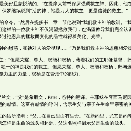
，是美好且蒙悦纳的。”在提摩太前书保罗强调救主神。因此，他
保罗继续说到“活的神，祂是万人的救主，更是信徒的救主。”
的命令。”然后在提多书二章十节他说到“我们救主神的教训。”
们这样的一位救主神不仅渴望拯救我们，也渴望教导我们完全认
经过祂恩典的拯救而变化的品性就得着美化、光荣。
主神的恩慈，和祂对人的爱显现…。”乃是我们救主神的恩慈相爱
主：“但愿荣耀、尊大、权能和权柄，藉着我们的主耶稣基督，
，独一的神是我们的救主。但愿荣耀、尊大、权能和权柄，归与
能力里的力量，权柄是在管治中的能力。
兰文，“父”是希腊文，Pater，爸特的翻译。主耶稣在客西马
强烈的感情。这富有感情的呼叫，含示生父与亲子在生命里亲密的
主的话所指明：“父…在自己里面有生命。”在新约里，尤其是约
亲怎样是生命的源头和起源，父这名照样启示父是生命的源头。