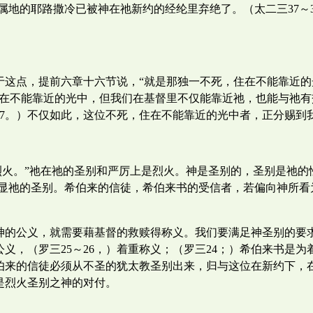
属地的耶路撒冷已被神在祂新约的经纶里弃绝了。（太二三37～
于这点，提前六章十六节说，“就是那独一不死，住在不能靠近
住在不能靠近的光中，但我们在基督里不仅能靠近祂，也能与祂
，7。）不仅如此，这位不死，住在不能靠近的光中者，正分赐到
烈火。”祂在祂的圣别和严厉上是烈火。神是圣别的，圣别是祂的
显祂的圣别。希伯来的信徒，希伯来书的受信者，若偏向神所看
神的公义，就需要藉基督的救赎得称义。我们要满足神圣别的要
义，（罗三25～26，）着重称义；（罗三24；）希伯来书是为
此，希伯来的信徒必须从不圣的犹太教圣别出来，归与这位在新约下
是烈火圣别之神的对付。