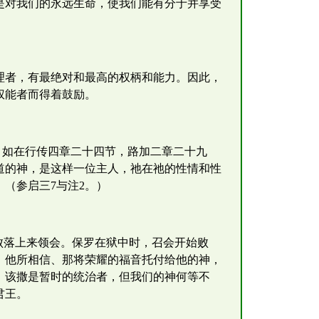
是对我们的永远生命，使我们能有分于并享受
理者，有最绝对和最高的权柄和能力。因此，
权能者而得着鼓励。
，如在行传四章二十四节，路加二章二十九
道的神，是这样一位主人，祂在祂的性情和性
（参启三7与注2。）
败落上来领会。保罗在狱中时，召会开始败
：他所相信、那将荣耀的福音托付给他的神，
。该撒是暂时的统治者，但我们的神何等不
君王。