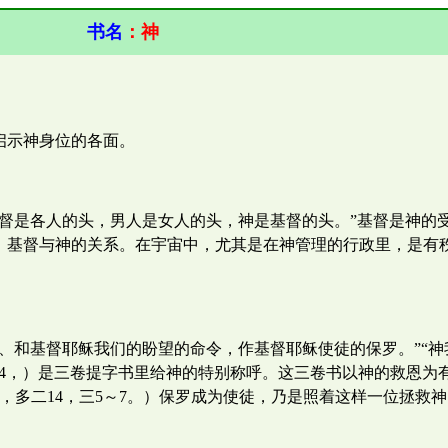
书名
：
神
启示神身位的各面。
基督是各人的头，男人是女人的头，神是基督的头。”基督是神的
，基督与神的关系。在宇宙中，尤其是在神管理的行政里，是有
、和基督耶稣我们的盼望的命令，作基督耶稣使徒的保罗。”“神我
，三4，）是三卷提字书里给神的特别称呼。这三卷书以神的救恩
，三15，多二14，三5～7。）保罗成为使徒，乃是照着这样一位