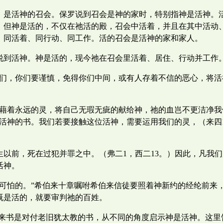
，是活神的召会。保罗说到召会是神的家时，特别指神是活神。
。但神是活的，不仅在祂活的殿，召会中活着，并且在其中活动
，同活着、同行动、同工作。活的召会是活神的家和家人。
说到活神。神是活的，现今祂在召会里活着、居住、行动并工作
兄们，你们要谨慎，免得你们中间，或有人存着不信的恶心，将活
督藉着永远的灵，将自己无瑕无疵的献给神，祂的血岂不更洁净
活神的书。我们若要接触这位活神，需要运用我们的灵，（来四
以前，死在过犯并罪之中。（弗二1，西二13。）因此，凡我
活神。
是可怕的。”希伯来十章嘱咐希伯来信徒要照着神新约的经纶前来
既是活的，就要审判祂的百姓。
来书是对付老旧犹太教的书，从不同的角度启示神是活神。这里