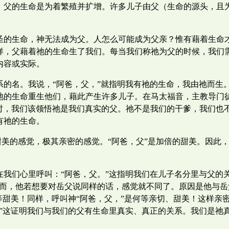
。父的生命是为着繁殖并扩增。许多儿子由父（生命的源头，且
圣的生命，神无法成为父。人怎么可能成为父亲？惟有藉着生命
样，父藉着祂的生命生了我们。每当我们称祂为父的时候，我们
内容或实际。
系的名。我说，“阿爸，父，”就指明我有祂的生命，我由祂而生
祂的生命重生他们，藉此产生许多儿子。在马太福音，主教导门
父时，我们该领悟祂是我们真实的父。祂不是我们的干爹，我们也
有祂的生命。
、甜美的感觉，极其亲密的感觉。“阿爸，父”是加倍的甜美。因
我们心里呼叫：“阿爸，父。”这指明我们在儿子名分里与父的
然而，他若想要对岳父说同样的话，感觉就不同了。原因是他与
等甜美！同样，呼叫神“阿爸，父，”是何等亲切、甜美！这样亲
。”这证明我们与我们的父有生命里真实、真正的关系。我们是祂