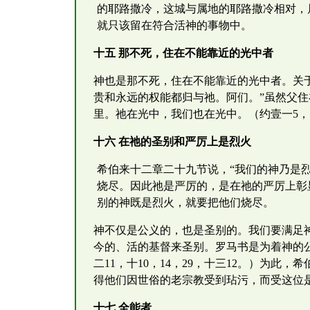
的耶路撒冷，这城与属地的耶路撒冷相对，
就只该留在符合活神的事物中。
十五 那不死，住在不能靠近的光中者
神也是那不死，住在不能靠近的光中者。关
贵和永远的权能都归与祂。阿们。”虽然父
里。祂在光中，我们也在光中。（约壹一5
十六 在祂的圣别和严厉上是烈火
希伯来十二章二十九节说，“我们的神乃是
烧尽。因此祂是严厉的，是在祂的严厉上彰
别的神既是烈火，就要把他们烧尽。
神不仅是公义的，也是圣别的。我们要满足
今的、活的基督来圣别。罗马书是为着神的公
二11，十10，14，29，十三12。）为
得他们因世俗的老宗教受到玷污，而受这位
十七 全能者