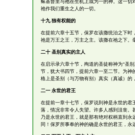
稣基督里与祂在生机上成为一的神。这一切
祂作我们重生之人的一切。
十九 独有权能的
在提前六章十五节，保罗在该撒统治之下时
祂是万王之王，万主之主。该撒在祂之下。
二十 圣别真实的主人
在启示录六章十节，殉道的圣徒称神为“圣别
节，犹大书四节，提前六章一至二节。为神
格上是圣别（与万物有别）真实（真诚）的
二一 永世的君王
在提前一章十七节，保罗说到神是永世的君
落，情况非常令人失望。许多人感到沮丧。
乃是永世的君王，就是那有绝对权柄直到永
同！保罗所事奉的神的确是永世的君王，永