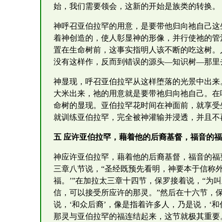
始，我们需要领会，这新的开始是族类的转换。
神呼召亚伯拉罕的用意，是要带他归向祂自己这
着神创造的，使人彰显神的形像，并行使祂的管
置在生命树前，这事实指明人该不断的吃这树。
没有这样作，反而到错误的源头—知识树—那里
神显现，呼召亚伯拉罕从这样堕落的光景中出来
大米出来，祂的用意就是要带祂归向祂自己。在
命树的显现。亚伯拉罕花时间在神面前，就享受
就训练亚伯拉罕，完全被神灌输并浸透，并且不
五 应许亚伯拉罕，藉着他的后裔基督，福音的
神应许亚伯拉罕，藉着他的后裔基督，福音的福
三章八节说，“圣经既预先看明，神要本于信称
福。’”在加拉太三章十四节，保罗接着说，“为
信，可以接受所应许的那灵。”然后在十六节，
说，‘和众后裔’，像是指着许多人，乃是说，‘
那灵与亚伯拉罕的福连结起来，这节就极其重要