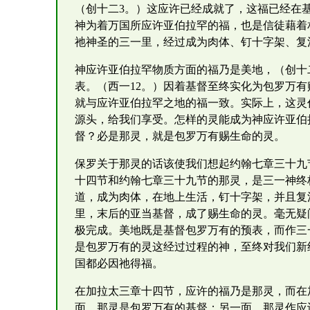
（创十二3。）这应许已经成就了，这福已经在
神为着万国所应许亚伯拉罕的福，也是信徒藉着
祂神圣的三一里，经过成为肉体、钉十字架、复
神应许亚伯拉罕物质方面的福乃是美地，（创十二
表。（西一12。）因着基督至终实化为包罗万有
就与应许亚伯拉罕之地的福一致。实际上，这灵
源头，给我们享受。怎样的灵能成为神应许亚伯
督？必是那灵，就是包罗万有赐生命的灵。
保罗关于那灵的话该使我们想起约翰七章三十九
十四节和约翰七章三十九节的那灵，是三一神终
道，成为肉体，在地上生活，钉十字架，并且复
里，末后的亚当基督，成了赐生命的灵。毫无疑
极完成。美地既是基督包罗万有的预表，而作三
是包罗万有的灵这经过过程的神，至终对我们新
国都必因祂得福。
在加拉太三章十四节，应许的福乃是那灵，而在
面，那灵是包罗万有的基督；另一面，那灵作应