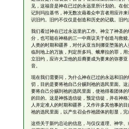
见，这福音是神在已过的永远里所计划的。在创
记到玛拉基书，神无数次藉着众申言者用应许来
识旧约。旧约不仅仅是创造和历史的记载。旧约
我们看过神在已过永远里的工作。神立了神圣的
分，也可能在神格的三一中商议关于创造与救赎
人类的时期和疆界，对付从亚当到挪亚堕落的人
临到地上的万族，判定所多玛、蛾摩拉的罪，用
立旧约，应许大卫他的后裔要成为要来的弥赛亚
音。
现在我们需要问，为什么神在已过的永远和旧的
切，目的是要将祂自己分赐到祂的选民里面。这
要将自己分赐到祂的选民里面，使祂得着团体的
的目的。这是神拣选信徒，预定信徒，并在神格
人并定准人的时期和疆界，又作许多其他事的目
祂的选民里面，以产生召会作祂团体的彰显，完
这些关于新约总论的信息，与仅仅道理、神学、