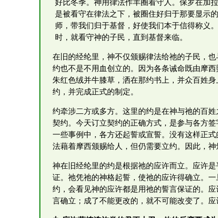
好比冬季。神用律法作羊圈看守人。保罗在加拉
是被看守在律法之下，被圈住好归于那要显示的
师，带我们归于基督，好使我们本于信得称义。
时，就看守神的子民，直到基督来临。
在旧的经纶里，神不仅颁赐律法给祂的子民，也
约也不是不用血创立的。因为各条诫命既由摩西
朱红色绒并牛膝草，洒在那约书上，并众百姓身上
约，并完成正式的制定。
约牵涉二方或多方。这里的约是在神与祂的百姓
契约。今天订立契约的正确方式，是参与各方签
一些事例中，各方还起誓或宣誓。没有这样正式
法藉着摩西颁赐给人，但仍需要立约。因此，神
神在旧经纶里的约是根据祂的应许而立。应许是
证。祂凭祂的神格起誓，使祂的应许得确立。一
约，会看见神的应许都是用祂的誓言保证的。应
言确立；成了不能更改的，就不可能改变了。应