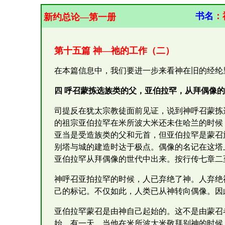
书名
：
新约总论—第一册
第十五篇 神—祂的工作（二）
在本篇信息中，我们要进一步来看神在旧的经纶
四 呼召蒙拣选族类的父，亚伯拉罕，从拜偶像
司提反在犹太宗教徒面前见证，说到神呼召蒙拣
的祖宗亚伯拉罕在米所波大米还未住哈兰的时候
亚当是受造族类的父和元首，但亚伯拉罕是蒙召
别塔与城的建造时达于极点。偶像的名记在这塔
亚伯拉罕从拜偶像的世代中出来。按行传七章二
神呼召亚拍拉罕的时候，人已弃绝了神。人弃绝
己的标记。不仅如此，人类已从神转向偶像。因
亚伯拉罕蒙召是由神自己起始的。这不是由蒙召
始。有一天，当他在米所波大米敬拜别神的时候