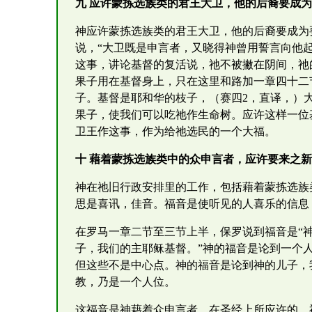
九 应许蒙拣选族类的君王大卫，他的后裔要成
神应许蒙拣选族类的君王大卫，他的后裔要成为
说，“大卫既是申言者，又晓得神曾用誓言向他
这事，讲论基督的复活说，祂不被撇在阴间，祂的
果子用在基督身上，只在这里和路加一章四十二
子。基督是耶和华的枝子，（赛四2，直译，）
果子，使我们可以吃祂作生命树。应许这样一位
卫王作这事，作为给祂选民的一个大福。
十 藉着蒙拣选族类中的众申言者，应许要来之
神在祂旧行政安排里的工作，包括藉着蒙拣选族
思是喜讯，佳音。福音是使听见的人喜乐的信息
在罗马一章二节至三节上半，保罗说到福音是“
子，我们的主耶稣基督。”神的福音是论到一个
但这些不是中心点。神的福音是论到神的儿子，
教，乃是一个人位。
这福音是神藉着众申言者，在圣经上所应许的。