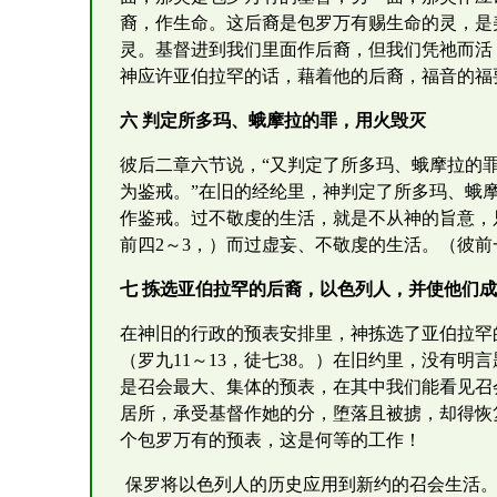
裔，作生命。这后裔是包罗万有赐生命的灵，是
灵。基督进到我们里面作后裔，但我们凭祂而活
神应许亚伯拉罕的话，藉着他的后裔，福音的福
六 判定所多玛、蛾摩拉的罪，用火毁灭
彼后二章六节说，“又判定了所多玛、蛾摩拉的
为鉴戒。”在旧的经纶里，神判定了所多玛、蛾
作鉴戒。过不敬虔的生活，就是不从神的旨意，
前四2～3，）而过虚妄、不敬虔的生活。（彼前
七 拣选亚伯拉罕的后裔，以色列人，并使他们
在神旧的行政的预表安排里，神拣选了亚伯拉罕
（罗九11～13，徒七38。）在旧约里，没有
是召会最大、集体的预表，在其中我们能看见召
居所，承受基督作她的分，堕落且被掳，却得恢
个包罗万有的预表，这是何等的工作！
保罗将以色列人的历史应用到新约的召会生活