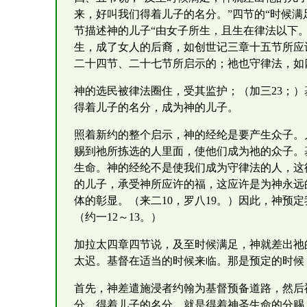
来，好叫我们得着儿子的名分。”四节的“时候满
节描述神的儿子“由女子所生，且生在律法以下。
生，成了女人的后裔，如创世记三章十五节所应
二十四节、二十七节所启示的；祂也守律法，如
神的选民被律法圈住，受其监护；（加三23；
得着儿子的名分，成为神的儿子。
照着新约的整个启示，神的经纶是要产生众子。
赐到祂所拣选的人里面，使他们成为祂的众子。
生命。神的经纶不是使我们成为守律法的人，这
的儿子，承受神所应许的福，这应许是为神永远
体的彰显。（来二10，罗八19。）因此，神预
（约一12～13。）
加拉太四章四节说，及至时候满足，神就差出祂
太迟。基督在适当的时候来临。那是预定的时候
首先，神差遣施浸者约翰为基督预备道路，然后
分。得着儿子的名分，就是得着神圣生命的分赐