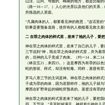
山洼、山冈、弯曲的、崎岖的地方，都是比喻的
（路一16～17。）人心的光景以及他们的关系
所拣选的人里面。
“凡属肉体的人，都要看见神的救恩，”这话里的
职事是要预备道路，使所有的人都能看见救主基
二 在罪之肉体的样式里，差来了祂的儿子，要
神在罪之肉体的样式里，差来了自己的儿子，要
三节说到“神，既在罪之肉体的样式里，并为着
的，但神的儿子竟成了肉体。（约一14，来二1
（林后五21，来四15。）这是摩西为有罪的以
蛇的形状、样式，却没有蛇毒。同样，基督有罪
罗马八章三节的主词是神。神在罪之肉体的样式
子成为罪的肉体，因为若那样作，祂的儿子就与
摩西在旷野举起的铜蛇所预表的。基督没有罪的
神在罪之肉体的样式里差来了祂的儿子，要把我
四、五节说，“及至时候满足，神就差出祂的儿