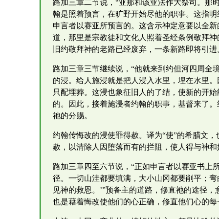
路加三章二节说，“亚那和该亚法作大祭司。那
翰是照着预言，在旷野开始尽他的职事。这指明
申言者以赛亚所预言的。这含示神定意要以全新
道，那里是宗教徒和文化人照着圣经条例敬拜神
旧约敬拜神的老路已经废弃，一条新路即将引进
路加三章三节继续说，“他就来到约但河四周全
的浸。给人施浸就是把人浸入水里，埋在水里。
只配埋葬。这浸也象征旧人的了结，使新的开始
的。因此，接着施浸者约翰的职事，基督来了。
祂的分赐。
约翰传悔改的浸使罪得赦。译为“使”的希腊文，
赦，以清除人因堕落而有的拦阻，使人得与神和
路加三章四至六节说，“正如申言者以赛亚书上
径。一切山洼都要填满，大小山冈都要削平；弯
见神的救恩。’”预备主的道路，修直祂的途径
也是藉着悔改使他们的心正确，修直他们心的每