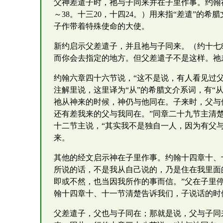
父神差遣子时，祂与子同来并在子里作事。约翰福
～38。十三20，十四24。）用来指“差遣”的
子作带着特殊使命的大使。
新约启示父差遣子，并且祂与子同来。（约十七
而你会去指定的地方。但父差遣子不是这样。祂
约翰六章四十六节说，“这不是说，有人看见过父，
注解里说，这里译为“从”的希腊文介系词，有“
祂从神来的时候，神仍与他同在。子来时，父与
还有差我来的父与我同在。”同章二十九节主清楚
十二节主说，“其实我不是独自一人，因为有父
来。
其他的经文启示神在子里作事。约翰十四章十、
所说的话，不是我从自己说的，乃是住在我里面
即或不然，也当因我所作的事而信。”父在子里
翰十四章十、十一节清楚告诉我们，子说话的时
父差遣子，父也与子同在；那就是说，父与子同