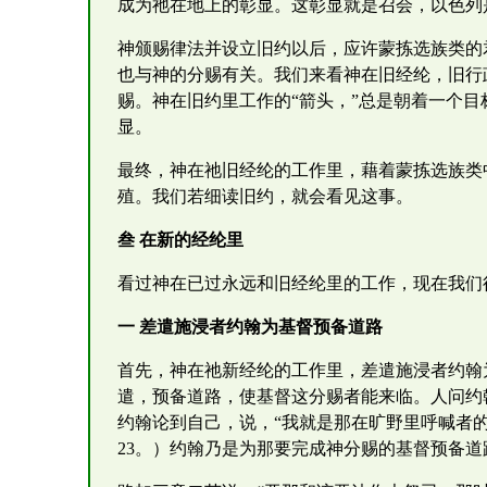
成为祂在地上的彰显。这彰显就是召会，以色列
神颁赐律法并设立旧约以后，应许蒙拣选族类的
也与神的分赐有关。我们来看神在旧经纶，旧行
赐。神在旧约里工作的“箭头，”总是朝着一个
显。
最终，神在祂旧经纶的工作里，藉着蒙拣选族类
殖。我们若细读旧约，就会看见这事。
叁 在新的经纶里
看过神在已过永远和旧经纶里的工作，现在我们
一 差遣施浸者约翰为基督预备道路
首先，神在祂新经纶的工作里，差遣施浸者约翰
遣，预备道路，使基督这分赐者能来临。人问约翰
约翰论到自己，说，“我就是那在旷野里呼喊者的
23。）约翰乃是为那要完成神分赐的基督预备道