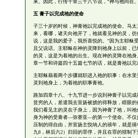
来。因此，行传十章三十八节说，“神与祂同在。
五 膏子以完成祂的使命
子三十岁的时候，神膏祂以完成祂的使命。马太
来，看哪，诸天向祂开了，祂就看见神的灵，彷
说，这是我的爱子，我所喜悦的。”因为主耶稣
且父说话。主耶稣在神的灵降到祂身上以前，已经
的灵，这是为着祂的出生。现在神的灵降在祂身
章一节和诗篇四十五篇七节的话，就是膏祂以完
主耶稣藉着两个步骤就职进入祂的职事：在水里
灵到祂身上，为着祂的职事膏祂。
路加四章十八、十九节进一步说到神膏子以完成
贫穷的人，差遣我去宣扬被掳的得释放，瞎眼的
我们看见主的灵在子身上，因为神膏了祂，叫祂
身为神的受膏者—弥赛亚—的第一个使命。不仅
压制的得自由，并宣扬主悦纳人的禧年，就是禧
九8，林后六2）归回的罪俘，并且在罪的辖制