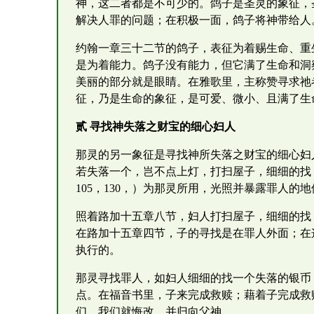
神，这二者都是不可少的。鸽子是圣灵的象征，
解决人罪的问题；在积极一面，鸽子将神带给人
约翰一章三十二节的鸽子，表征为着赐生命、重
是为着能力。鸽子没有能力，但它满了生命和洞
美丽的部分就是眼睛。在雅歌里，主称赞寻求祂
征，乃是生命的象征，是可爱、微小、且满了生
贰 寻找神失落之财宝的细心妇人
那灵的另一象征是寻找神所失落之财宝的细心妇
若失落一个，岂不点上灯，打扫屋子，细细的找
105，130，）为那灵所用，光照并暴露罪人的
照着路加十五章八节，妇人打扫屋子，细细的找
在路加十五章四节，子的寻找是在罪人外面；在
执行的。
那灵寻找罪人，如妇人细细的找一个失落的银币
点。在福音书里，子来完成救赎；藉着子完成救
们，我们就悔改，并归向父神。