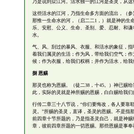
乃是说到众江河。活水独一的江河是圣灵，从这
这些活水的江河，乃指生命多方面的流出，（参罗十
那惟一生命水的河，（启二二1，）就是神的生
乐、安慰、公义、生命、圣别、爱、忍耐、和谦
水。
气、风、刮过的暴风、衣服、和活水的象征，指
着我们属灵的生活；作为风，带给我们空气；作
候；作为衣服，给我们权柄；并作为活水，给我
捌 恩赐
那灵也称为恩赐。（徒二38，十45。）神已赐
此，实际的灵就是神所赐的恩赐，白白赐给我们
行传二章三十八节说，“你们要悔改，各人要靠
灵。”所赐的圣灵，直译，圣灵的恩赐。不是指
前四章十节所题的，乃是指圣灵自己，就是神赐
章，彼前四章所题的一切恩赐。那些恩赐是事奉