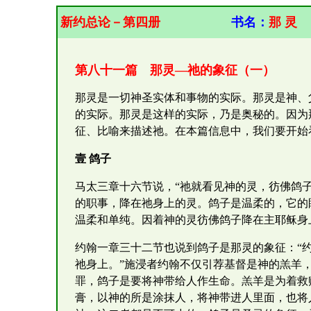
新约总论－第四册
书名：
那 灵
第八十一篇 那灵—祂的象征（一）
那灵是一切神圣实体和事物的实际。那灵是神、
的实际。那灵是这样的实际，乃是奥秘的。因为
征、比喻来描述祂。在本篇信息中，我们要开始
壹 鸽子
马太三章十六节说，“祂就看见神的灵，彷佛鸽
的职事，降在祂身上的灵。鸽子是温柔的，它的
温柔和单纯。因着神的灵彷佛鸽子降在主耶稣身
约翰一章三十二节也说到鸽子是那灵的象征：“
祂身上。”施浸者约翰不仅引荐基督是神的羔羊
罪，鸽子是要将神带给人作生命。羔羊是为着救
膏，以神的所是涂抹人，将神带进人里面，也将