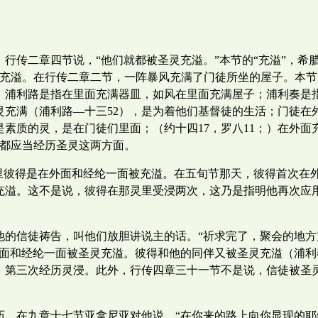
传二章四节说，“他们就都被圣灵充溢。”本节的“充溢”，希腊文，
外面充溢。在行传二章二节，一阵暴风充满了门徒所坐的屋子。本节的“
，浦利路是指在里面充满器皿，如风在里面充满屋子；浦利奏是
灵充满（浦利路—十三52），是为着他们基督徒的生活；门徒在
素质的灵，是在门徒们里面；（约十四17，罗八11；）在外面
，都应当经历圣灵这两方面。
这里彼得是在外面和经纶一面被充溢。在五旬节那天，彼得首次在
充溢。这不是说，彼得在那灵里受浸两次，这乃是指明他再次应
他的信徒祷告，叫他们放胆讲说主的话。“祈求完了，聚会的地
外面和经纶一面被圣灵充溢。彼得和他的同伴又被圣灵充溢（浦
，第三次经历灵浸。此外，行传四章三十一节不是说，信徒被圣
历。在九章十七节亚拿尼亚对他说，“在你来的路上向你显现的