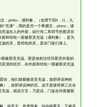
pletho，浦利奏，（也用于四8，31，九
充满”，用的是另一个希腊文，pleroo，浦
指充溢在人的外面，如行传二章四节的那灵在
外面和经纶一面被那灵充溢（浦利奏），是为
充溢的灵，是经纶的灵，是在门徒们身上。
外面被那灵充溢。那是他初次经历那灵外面的
用灵浸的经历，在外面和经纶一面被那灵充溢
方震动，他们就都被圣灵充溢，放胆讲说神的
利奏），放胆讲说神的话。这不是彼得第三次在
灵充溢，就说方言；乃是说，门徒在外面被那
耶稣，就是主，差遣我来，叫你能看见，又被圣