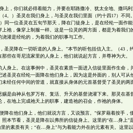
们身上，你们就必得着能力，并要在耶路撒冷、犹太全地、撒玛利
（4。）圣灵在我们身上，与圣灵在我们里面（约十四17）不
。）同一位圣灵在五旬节那天，降在门徒身上，是在经纶一面作
穿上祂，像穿上制服一样。这是一位灵的两方面，都是为着我们的
的浇灌是经纶的，为着我们的职事与工作。
圣灵降在一切听道的人身上。”本节的听包括信入主。（43，约五
在那些在哥尼流家里的人身上，他们就说起方言，并尊神为大。（
的人身上。在这事例中，圣灵在素质一面进入信徒里面作生命，
记述圣灵在经纶一面降在他们身上，因为这是外面的，别人可从他
们未经任何中间的管道，就直接从身体的元首基督受了圣灵的两
恩赐是由神从包罗万有、复活、升天的基督浇灌下来。那灵在基
纶，在地上完成祂天上的职事，建造祂的召会，作祂的身体。
灵便降在他们身上，他们就说方言，又说预言。”保罗藉着按手，
。照本节看，圣灵是降在以弗所的信徒身上。这里的“在…身上”
命内里的素质有关；“在…身上”与为着能力外在的元素有关。这