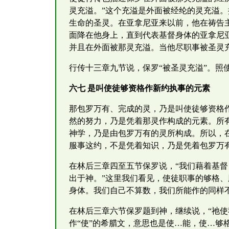
灵充溢。”这个充溢是外面被经纶的灵充溢
生命的圣灵。在亚拿尼亚来以前，他在祷告
面降在他身上，直到代表基督身体的亚拿尼
并且在外面被那灵充溢。当他尽职事被圣灵
行传十三章九节说，保罗“被圣灵充溢”。
六七 是叫使徒够资格作新约执事的元素
那包罗万有、完成的灵，乃是叫使徒够资格
然的努力，乃是凭着那灵作构成的元素。所
神学，乃是由包罗万有的灵所构成。所以，
服事这约，不是凭着知识，乃是凭着包罗万
在林后三章四至五节保罗说，“我们藉着基
出于神。”这里我们看见，使徒职事的够格
身体。我们自己不算数，我们所能作的同样
在林后三章六节保罗题到神，继续说，“祂
作“使”的希腊文，意思也是使…能，使…够