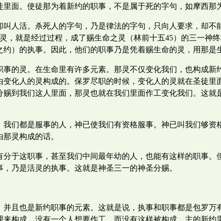
徒里面。使徒那为着新约的职事，不是属于死的字句，如摩西那
却叫人活。杀死人的字句，乃是律法的字句，只向人要求，却不能
那灵，就是经过过程，成了赐生命之灵（林前十五45）的三一神
之约）的执事。因此，他们的职事乃是凭着赐生命的灵，用那是
职事的灵。在生命里有许多元素。那灵不仅变化我们，也构成新
由变化人的灵构成的。保罗尽职的时候，变化人的灵就在圣徒里
分赐到我们这人里面，那灵也就在我们里面作工变化我们。这就
。我们都是服事的人，神已使我们有资格服事。神已叫我们够资
由那灵构成的话。
有分于这职事，甚至我们中间最年幼的人，也能有这样的职事。
事，乃是活灵的执事。这就是神圣三一的神圣分赐。
，并且也是新约职事的元素。这就是说，执事和职事都是包罗万
理来构成。没有一个人想要作工，而没有这样被构成。主的新约