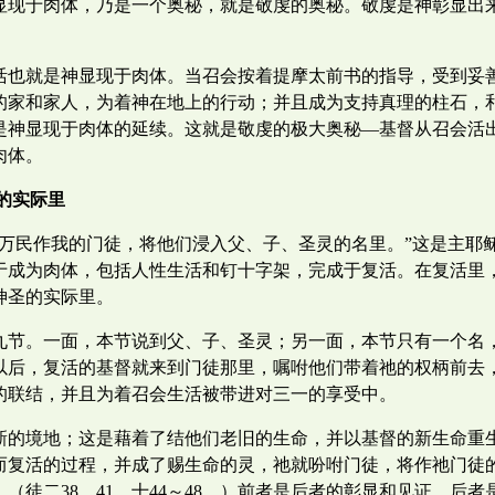
显现于肉体，乃是一个奥秘，就是敬虔的奥秘。敬虔是神彰显出
活也就是神显现于肉体。当召会按着提摩太前书的指导，受到妥
的家和家人，为着神在地上的行动；并且成为支持真理的柱石，
是神显现于肉体的延续。这就是敬虔的极大奥秘—基督从召会活
肉体。
的实际里
使万民作我的门徒，将他们浸入父、子、圣灵的名里。”这是主耶
于成为肉体，包括人性生活和钉十字架，完成于复活。在复活里
神圣的实际里。
九节。一面，本节说到父、子、圣灵；另一面，本节只有一个名
以后，复活的基督就来到门徒那里，嘱咐他们带着祂的权柄前去
的联结，并且为着召会生活被带进对三一的享受中。
新的境地；这是藉着了结他们老旧的生命，并以基督的新生命重
而复活的过程，并成了赐生命的灵，祂就吩咐门徒，将作祂门徒
（徒二38，41，十44～48。）前者是后者的彰显和见证，后