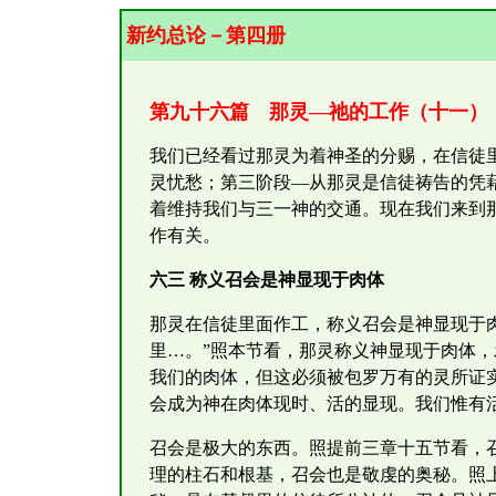
新约总论－第四册
第九十六篇 那灵—祂的工作（十一）
我们已经看过那灵为着神圣的分赐，在信徒
灵忧愁；第三阶段—从那灵是信徒祷告的凭
着维持我们与三一神的交通。现在我们来到
作有关。
六三 称义召会是神显现于肉体
那灵在信徒里面作工，称义召会是神显现于
里…。”照本节看，那灵称义神显现于肉体
我们的肉体，但这必须被包罗万有的灵所证
会成为神在肉体现时、活的显现。我们惟有
召会是极大的东西。照提前三章十五节看，
理的柱石和根基，召会也是敬虔的奥秘。照