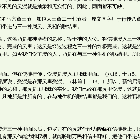
看不见的灵浸就是抽象和无实行的。因此，两面都不可缺。
如在罗马六章三节，加拉太三章二十七节者。原文同字用于行传八
们带进与三一神属灵、奥秘的联结里。
名，这名乃是那神圣者的总称，等于祂的人位。将信徒浸入三一
有、完成的灵里；这灵是经过过程之三一神的终极完成。这就是
灵里。如今我们受了浸的人，乃是在与三一神生机的联结里。所
面。但在使徒行传，受浸是浸入主耶稣里面。（八16，十九5
保罗说，受浸是在那灵里受浸。（林前十二13。）所以，新约启
神的总和，那灵是主耶稣的实化。我们已经在那灵里受浸，这就
，凡祂所是并所有的，在与祂生机的联结里都是我们的。这种藉
带进三一神里面以后，包罗万有的灵就作能力降临在信徒身上，
徒有那灵作能力和权柄，就能吩咐万民相信主耶稣，把他们带进