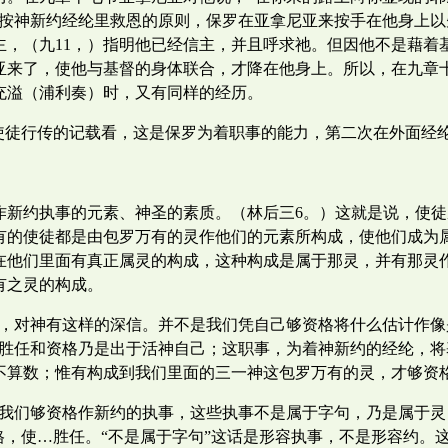
。按神新约经纶里救恩的原则，保罗在亚拿尼亚来按手在他身上
主，（九11，）指明他已经信主，并且呼求祂。但因他不是藉着
亚来了，使他与基督的身体联合，才降在他身上。所以，在九章
充溢（浦利奏）时，又有同样的经历。
照使徒行传的记载看，这是保罗为着职事的能力，第二次在外面经
作新约执事的元素、神圣的素质。（林后三6。）这就是说，使
有的使徒都是由包罗万有的灵作他们的元素所构成，使他们成为
在他们里面有真正属灵的构成，这种构成是属于那灵，并有那灵
有之灵的构成。
督，对神有这样的深信。并不是我们凭自己够资格将什么估计作
、胜任和资格乃是出于活神自己；这职事，为着神新约的经纶，
不算数；惟有构成到我们里面的三一神这包罗万有的灵，才够资
使我们够资格作新约的执事，这些执事不是属于字句，乃是属于灵
格，使…胜任。“不是属于字句”这话是形容执事，不是形容约。