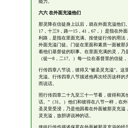
能力。
六六 在外面充溢他们
那灵降在信徒身上以后，就在外面充溢他们。行
17，十三9，路一15，41，67，）是指在
利路，是指在里面充满。按使徒行传的用法
外面充溢门徒。门徒在里面和素质一面被那
着他们基督徒的职事。在里面充满的灵，乃是
（徒一8，二17。）每一位在基督里的信徒
行传四章八节说，彼得又“被圣灵充溢”。
充溢。行传四章八节描述他再次经历这样的
而说话。
照行传四章二十九至三十一节看，彼得和其
话。”（31。）他们和彼得在八节一样，在
圣灵里受浸，乃是他因着在外面被那灵充溢
灵充溢，放胆讲说神的话。
使徒行传也描述保罗在外面被那灵充溢的经