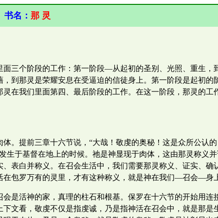
书名：
那 灵
里面三个阶段的工作：第一阶段—从起初的圣别、光照、重生，
藉，到那灵是荣耀安息在受逼迫的信徒身上。第一阶段是起初的
那灵在我们里面第四、最后阶段的工作。在这一阶段，那灵的工
肉体。提前三章十六节说，“大哉！敬虔的奥秘！这是众所公认
，发生于基督在地上的时候。祂是神显现于肉体，这由那灵称义
实、表白并称义。在召会生活中，我们需要那灵称义、证实、确
活在包罗万有的灵里，才有这种称义，就是神在我们—召会—身
召会是活神的家，真理的柱石和根基。保罗在十六节的开始用连接
上下文看，敬虔不仅是指虔诚，乃是指神活在召会中，就是那是