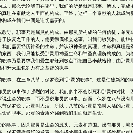
构成，那么无论我们在哪里，我们的所是就是职事。所以，完成
的真理在奉献之人里面的构成。至终，这样一个奉献的人就成为
种构成在我们中间是迫切需要的。
或教导。职事乃是属灵的构成。由那灵所构成的任何信徒，弟兄
分于恢复之工作的人，需要彻底领会这事。叫我们够资格、能胜
，我们需要经历神圣的生命，并认识神圣的真理。生命和真理是
的东西；我们只能接受那灵用神圣生命和神圣真理所构成的。为
的职事乃是要求我们爱主耶稣到极点而把自己奉献给祂，由那灵
活和升天里包罗万有之基督的执事。
的职事。在三章八节，保罗说到“那灵的职事”。这是使徒新约的
那灵的职事作了强烈的对比。我们多半不会以死和那灵作对比，
罗说生命的职事，而不是说那灵的职事。然而，保罗在八节没有用
六节保罗说，那灵叫人活。所以，八节的那灵是指叫人活的那灵
生命的职事。那灵的素质分赐到我们里面就是生命。
命的职事，因为那灵是生命的源头、元素和范围。没有那灵，就
事。保罗选择最好的发表，他不将死与生命相比，却将死与那灵