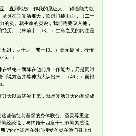
亚，直到地极，作我的见证人。”得着能力就
同。圣灵在主复活那天，吹进门徒里面，（二十
能力的灵。就生命的灵说，我们需要吸入祂，
经历。（林前十二13。）生命之灵的内住是
24，罗十14，弗一13。）毫无疑问，行传
46。）
并在经纶一面降在他们身上作能力，乃是同时
们说方言并尊神为大认出来；（46；）而祂
面。
督升天以后浇灌下来，就是复活升天的基督成
使这些信徒与基督的身体联合。圣灵尊重这
是就经纶说，与约翰十四章十七节就素质说
里以弗所的信徒是在外面接受圣灵在他们身上作