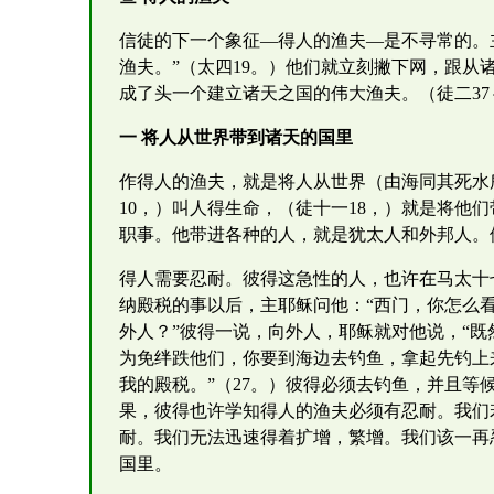
信徒的下一个象征—得人的渔夫—是不寻常的。
渔夫。”（太四19。）他们就立刻撇下网，跟
成了头一个建立诸天之国的伟大渔夫。（徒二37～
一 将人从世界带到诸天的国里
作得人的渔夫，就是将人从世界（由海同其死水
10，）叫人得生命，（徒十一18，）就是将他
职事。他带进各种的人，就是犹太人和外邦人。
得人需要忍耐。彼得这急性的人，也许在马太十
纳殿税的事以后，主耶稣问他：“西门，你怎么
外人？”彼得一说，向外人，耶稣就对他说，“既然
为免绊跌他们，你要到海边去钓鱼，拿起先钓上
我的殿税。”（27。）彼得必须去钓鱼，并且
果，彼得也许学知得人的渔夫必须有忍耐。我们
耐。我们无法迅速得着扩增，繁增。我们该一再
国里。