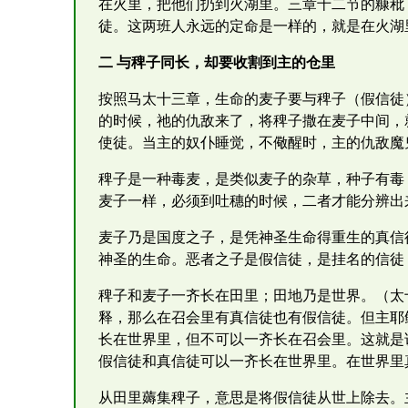
在火里，把他们扔到火湖里。三章十二节的糠秕
徒。这两班人永远的定命是一样的，就是在火湖里
二 与稗子同长，却要收割到主的仓里
按照马太十三章，生命的麦子要与稗子（假信徒
的时候，祂的仇敌来了，将稗子撒在麦子中间，就
使徒。当主的奴仆睡觉，不儆醒时，主的仇敌魔
稗子是一种毒麦，是类似麦子的杂草，种子有毒
麦子一样，必须到吐穗的时候，二者才能分辨出
麦子乃是国度之子，是凭神圣生命得重生的真信
神圣的生命。恶者之子是假信徒，是挂名的信徒
稗子和麦子一齐长在田里；田地乃是世界。（太
释，那么在召会里有真信徒也有假信徒。但主耶
长在世界里，但不可以一齐长在召会里。这就是
假信徒和真信徒可以一齐长在世界里。在世界里
从田里薅集稗子，意思是将假信徒从世上除去。