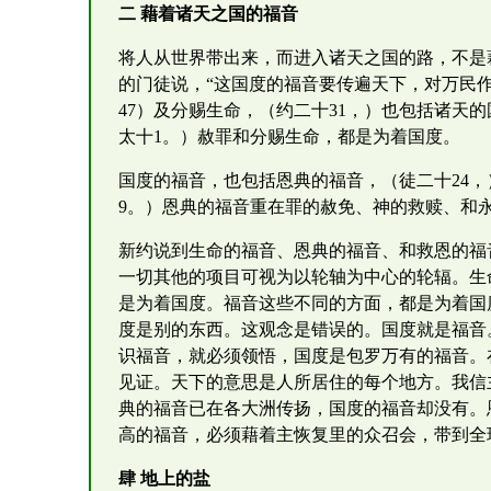
二 藉着诸天之国的福音
将人从世界带出来，而进入诸天之国的路，不是
的门徒说，“这国度的福音要传遍天下，对万民作
47）及分赐生命，（约二十31，）也包括诸天
太十1。）赦罪和分赐生命，都是为着国度。
国度的福音，也包括恩典的福音，（徒二十24
9。）恩典的福音重在罪的赦免、神的救赎、和
新约说到生命的福音、恩典的福音、和救恩的福
一切其他的项目可视为以轮轴为中心的轮辐。生
是为着国度。福音这些不同的方面，都是为着国
度是别的东西。这观念是错误的。国度就是福音
识福音，就必须领悟，国度是包罗万有的福音。
见证。天下的意思是人所居住的每个地方。我信
典的福音已在各大洲传扬，国度的福音却没有。
高的福音，必须藉着主恢复里的众召会，带到全
肆 地上的盐