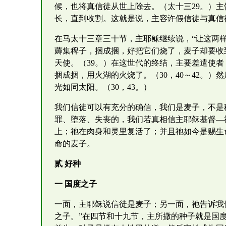
候，也将真信徒从世上除去。（太十三29。）
长，直到收割。这就是说，主容许假信徒与真信
在马太十三章三十节，主耶稣继续说，“让这两
薅集稗子，捆成捆，好把它们烧了，麦子却要收
天使。（39。）在这世代的终结，主要差遣使
捆成捆，用火湖的火烧了。（30，40～42。
光如同太阳。（30，43。）
我们信徒可以有充分的确信，我们是麦子，不是
罪、堕落、失丧的，我们若真相信主耶稣基督—
上；祂在肉身和灵里复活了；并且祂如今是赐生
命的麦子。
贰 好种
一 国度之子
一面，主耶稣说信徒是麦子；另一面，祂告诉我
之子。”在四节和十九节，主所撒的种子就是国