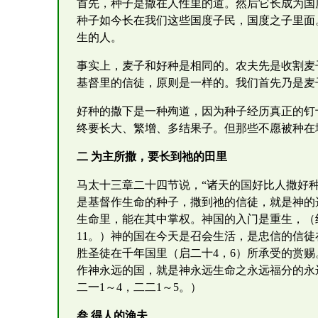
首先，种子是撒在人性里的道。然后它长成为国
种子如今长在我们这些国度子民，国度之子里面
生的人。
事实上，麦子和好种是相同的。农夫先是收割麦
基督里的信徒，原则是一样的。我们首先乃是麦
好种的撒下是一种殉道，因为种子经历真正的钉
终要长大、繁增、多结果子。但那些不愿被种在
二 为主所撒，要长到祂的田里
马太十三章二十四节说，“诸天的国好比人撒好
是基督作生命的种子，撒到祂的信徒，就是神的
生命里，能在其中掌权。神国的入门是重生，（
11。）神的国在今天是召会生活，是忠信的信徒
胜圣徒在千年国里（启二十4，6）所承受的赏赐
作神永远的国，就是神永远生命之永远福分的永
二一1～4，二二1～5。）
叁 得人的渔夫