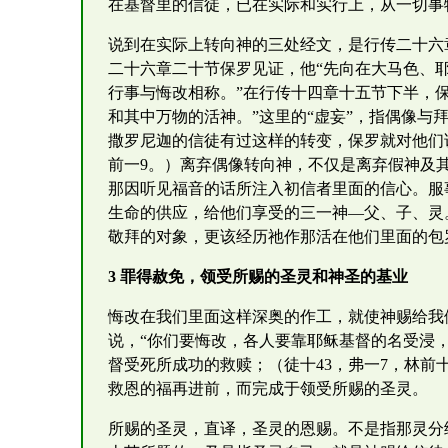
在基督里的信徒，已在实际和实行上，从一切事
说到在实际上转向神的三处经文，是行传二十六
二十六章二十节保罗见证，他“先向在大马色、
行事与悔改相称。”在行传十四章十五节下半，
和其中万物的活神。”这里的“虚妄”，指偶像与
撒罗尼迦的信徒有过这样的转变，保罗就对他们
前一9。）离弃偶像转向神，不仅是离弃假神及
那因听见福音的话所注入初信者里面的信心。服
生命的供应，给他们享受的三一神—父、子、灵
敬拜的对象，更该经历祂作那活在他们里面的包
3 罪得赦免，领受所赐的圣灵和神圣的基业
悔改在我们里面这样深奥的作工，就使神赐给我
说，“你们要悔改，各人要靠耶稣基督的名受浸
督受死所成功的救赎；（徒十43，弗一7，林前
救恩的福再进前，而完成于领受所赐的圣灵。
所赐的圣灵，直译，圣灵的恩赐。不是指那灵分