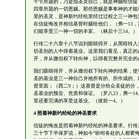
十节所题的，乃是指圣灵自己，就是神赐给信徒
四章所题的一切恩赐。那些恩赐是事奉神的才能
里的圣灵，是神新约经纶里经过过程之三一神包
在信徒悔改并相信基督时赐给他们，（弗一13，
们能享受三一神一切的丰富。（林后十三14。）
行传二十六章十八节说到眼睛得开，从黑暗转入
切圣别的人中得着基业。这里我们看见，真正的
开，并从撒但权下转向神，以得着完整并完全的
我们眼睛得开，并从撒但权下转向神的结果，使
圣的基业是三一神自己并祂所有的、所作成的、
督里面；（西二9；）这基督是分给众圣徒的分
圣基业的预尝、凭质和保证。（罗八23，弗一1
里还要完满的享受这基业。（彼前一4。）
4 照着神新约经纶的神圣要求
信徒的悔改是照着神新约经纶的神圣要求。行传
三十节下半保罗说，神如今“吩咐各处的人都要