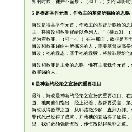
知的时候，祂并不鉴察，（30上，）如今却吩
5 是得高举作元首，作救主的基督所赐给的恩赐
悔改是得高举作元首，作救主的基督所赐给的恩
主，将悔改和赦罪赐给以色列人。”（徒五31
是为着赦罪。（可一4。）在神那面，赦罪是基
悔改和赦罪赐给神所拣选的人，需要基督被高举
悔改；祂的救恩，基于祂的救赎，将赦罪赐给他
悔改和赦罪是主要的恩赐，惟有主耶稣作元首，
赦罪赐给人。
6 是神新约经纶之宣扬的重要项目
最终，悔改是神新约经纶之宣扬的重要项目。在
道。祂向他们指出，经上记着，基督要受害，第
悔改以得赦罪之道，从耶路撒冷起，直到万邦。你
罪代死已经得了成就，并藉祂的复活得了证实，
里，我们必须强调悔改，传悔改以得赦罪之道。