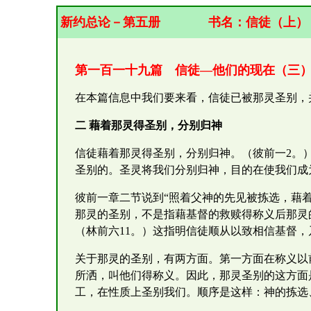
新约总论－第五册
书名：
信
徒（上）
第一百一十九篇 信徒—他们的现在（三
在本篇信息中我们要来看，信徒已被那灵圣别，
二 藉着那灵得圣别，分别归神
信徒藉着那灵得圣别，分别归神。（彼前一2。）
圣别的。圣灵将我们分别归神，目的在使我们成
彼前一章二节说到“照着父神的先见被拣选，藉
那灵的圣别，不是指藉基督的救赎得称义后那灵
（林前六11。）这指明信徒顺从以致相信基督
关于那灵的圣别，有两方面。第一方面在称义以
所洒，叫他们得称义。因此，那灵圣别的这方面
工，在性质上圣别我们。顺序是这样：神的拣选