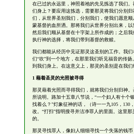
在已过的永远里，神照着祂的先见拣选了我们。
们身上？要应用这拣选，需要那灵将我们分别归
们，从世界圣别我们，分别我们，使我们愿意顺
蒙基督的血所洒。那将我们从世界分别出来，以
然后我们顺从基督在十字架上所作成的；之后我
执行神的选择，将我们带到基督的救赎。
我们都能从经历中见证那灵这圣别的工作。我们
们“吹”到一个地方，在那里我们听见福音的传
到我们身上。在这意义上，那灵的圣别是在我们
1 藉着圣灵的光照被寻得
那灵藉着光照而寻得我们，就将我们分别归神。
所说明。路加十五章八节说，“一个妇人有十个
找着么？”灯象征神的话，（诗一一九105，1
改。“打扫”指明搜寻并洁净罪人的里面。这里
的。
那灵寻找罪人，像妇人细细寻找一个失落的钱币