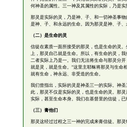
何神圣的属性。三一神及其属性的实际，乃是实
那灵是实际的灵，乃是神、子、和一切神圣事物
是神、子、和永远的生命。因为那灵是神、子、
（二）是生命的灵
信徒在素质一面所接受的那灵，也是生命的灵。
上，那灵自己就是生命。所以，有生命的灵，我
二者实际上乃是一。我们无法将生命与那灵分开
就是灵，就是生命。”这里主耶稣将那灵与生命
就有生命，神永远、非受造的生命。
我们曾指出，实际的灵是神圣三一的实际。神圣
此，那灵不仅是实际的灵，也是生命的灵。那灵
实际，甚至生命本身。我们在基督里的信徒，已
（三）膏他们
那灵这经过过程之三一神的完成来膏信徒。那灵