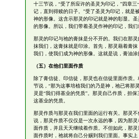
十三节说，“受了所应许的圣灵为印记，”四章三
记，直到得赎的日子。”受了圣灵为印记，就是
神的形像。这含示那灵的印记就是神的彰显。圣
的形像。所以，我们带着圣灵作神的印记，我们
那灵的印记与祂的膏抹是分不开的。我们在那灵
抹我们，这膏抹就是印涂。首先，那灵藉着膏抹
我们，使我们成为神的形像。这就是说，膏油涂
（五）在他们里面作质
除了膏信徒、印信徒，那灵也在信徒里面作质。
节说，“那为这事培植我们的乃是神，祂已将那
灵是“我们得基业的凭质”。那灵自己作质，担
这基业的凭质。
那灵作质与那灵在我们里面的运行有关。那灵不
说，那灵作质不仅仅是一次永远的事，因为那灵
面作质，并且天天继续着作质。不但如此，那灵
面作质时，祂就将自己分赐到我们里面。事实上