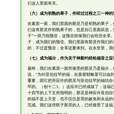
们这人里面有关。
（六）成为初熟的果子，作经过过程之三一神的
在素质一面，我们里面的那灵乃是初熟的果子，
们这有那灵作初熟果子的，也是自己里面叹息，
子”一辞乃指预尝，这预尝担保我们会经历全享
子，成为我们的预尝。我们里面有那灵作我们的
的，不过是预尝；全享还要来到。在永世里，我
（七）成为福分，作为关于神新约经纶福音之应
最终，我们在素质一面所接受的那灵乃是福分，
说，“为叫亚伯拉罕的福，在基督耶稣里可以临
重要，因它把所应许的那灵与亚伯拉罕的福结合
罕的。（创十二3。）这应许已经成就了；这福
十四节的上下文所指明的，那灵是神应许亚伯拉
的福不是上天堂，也不仅仅是罪的赦免和永远的
完成。我们这些联于那灵的人，已经接受了这福