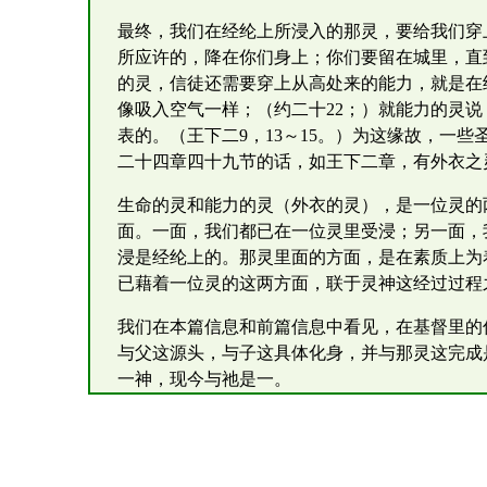
最终，我们在经纶上所浸入的那灵，要给我们穿
所应许的，降在你们身上；你们要留在城里，直
的灵，信徒还需要穿上从高处来的能力，就是在
像吸入空气一样；（约二十22；）就能力的灵
表的。（王下二9，13～15。）为这缘故，一
二十四章四十九节的话，如王下二章，有外衣之
生命的灵和能力的灵（外衣的灵），是一位灵的
面。一面，我们都已在一位灵里受浸；另一面，
浸是经纶上的。那灵里面的方面，是在素质上为
已藉着一位灵的这两方面，联于灵神这经过过程
我们在本篇信息和前篇信息中看见，在基督里的
与父这源头，与子这具体化身，并与那灵这完成
一神，现今与祂是一。