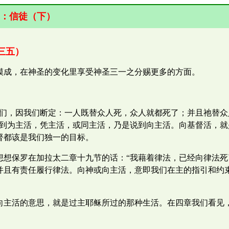
：
信
徒（下）
三五）
模成，在神圣的变化里享受神圣三一之分赐更多的方面。
我们，因我们断定：一人既替众人死，众人就都死了；并且祂替
说到为主活，凭主活，或同主活，乃是说到向主活。向基督活，
督都该是我们独一的目标。
想想保罗在加拉太二章十九节的话：“我藉着律法，已经向律法死
并且有责任履行律法。向神或向主活，意即我们在主的指引和约
向主活的意思，就是过主耶稣所过的那种生活。在四章我们看见