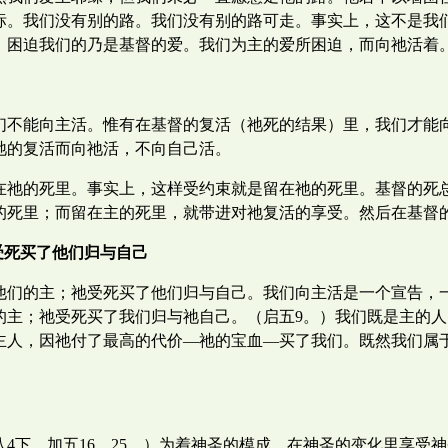
标。我们没有别的路。我们没有别的路可走。事实上，这不是我
，困迫我们的乃是基督的爱。我们为主的爱所困迫，而向祂活着
们不能向主活。惟有在基督的复活（祂死的结果）里，我们才能
祂的复活而向祂活，不向自己活。
在祂的死里。事实上，这样受约束就是留在祂的死里。基督的死
的死里；而留在主的死里，就带进对祂复活的享受。然后在基督
受死买了他们归与自己
他们的主；祂受死买了他们归与自己。我们向主活是一个宣告，
的主；祂受死买了我们归与祂自己。（启五9。）我们既是主的
主人，因祂付了最高的代价—祂的宝血—买了我们。既然我们属
4下，加五16，25，）为着神圣的模成，在神圣的变化里享受