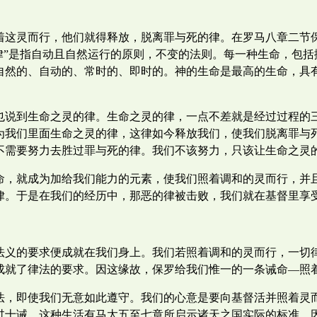
着这灵而行，他们就得释放，脱离罪与死的律。在罗马八章二节
律”是指自动且自然运行的原则，不变的法则。每一种生命，包
自然的、自动的、常时的、即时的。神的生命是最高的生命，具
也说到生命之灵的律。生命之灵的律，一点不差就是经过过程的
为我们里面生命之灵的律，这律如今释放我们，使我们脱离罪与
不需要努力去胜过罪与死的律。我们不该努力，只该让生命之灵
命，就成为加给我们能力的元素，使我们照着调和的灵而行，并
律。于是在我们的经历中，那恶的律被击败，我们就在基督里享
法义的要求便成就在我们身上。我们若照着调和的灵而行，一切
成就了律法的要求。因这缘故，保罗给我们惟一的一条诫命—照
法，即使我们无意如此遵守。我们的心意是要向基督活并照着灵
过十诫，这种生活有马太五至七章所启示诸天之国实际的标准。