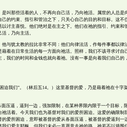
，是叫那些活着的人，不再向自己活，乃向祂活。属世的人总是
自己的约束、指引和管治之下，只关心自己的目的和目标。这不
活以讨主喜悦。他们绝对是在主之下。他们在祂的指引、约束和
己活，乃向主活。
。他与犹太教的拉比非常不同：他们向律法活，作每件事都以律
是藉着在日常生活的每一方面向祂活。照样，我们不该寻求讨自
主，我们的时间和金钱也就向着祂。没有一事是向着我们自己的
困迫我们”。（林后五14。）这里基督的爱，乃是藉着祂在十字
从各面压逼，逼到一边，强加限制，在某种界限内限于一个目标，
向祂活着。今天我们也为基督对我们的爱所困迫。这爱的确限制
督的爱所困迫，意即被基督的爱从各面压逼，被基督的爱逼到一
然我们爱主耶稣，但我们未必一直愿意走祂的路。祂若不以墙围