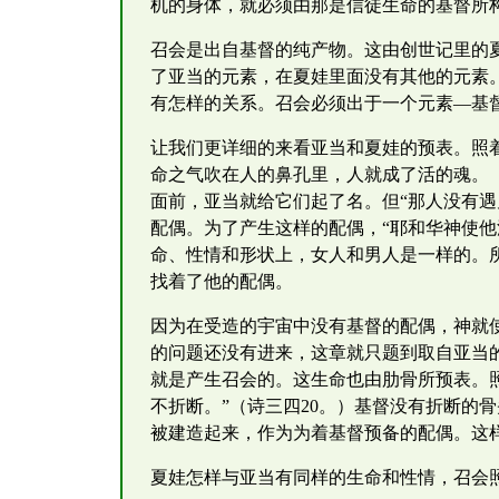
机的身体，就必须由那是信徒生命的基督所
召会是出自基督的纯产物。这由创世记里的夏
了亚当的元素，在夏娃里面没有其他的元素。
有怎样的关系。召会必须出于一个元素—基
让我们更详细的来看亚当和夏娃的预表。照
命之气吹在人的鼻孔里，人就成了活的魂。（
面前，亚当就给它们起了名。但“那人没有遇
配偶。为了产生这样的配偶，“耶和华神使他
命、性情和形状上，女人和男人是一样的。所
找着了他的配偶。
因为在受造的宇宙中没有基督的配偶，神就使
的问题还没有进来，这章就只题到取自亚当
就是产生召会的。这生命也由肋骨所预表。
不折断。”（诗三四20。）基督没有折断的
被建造起来，作为为着基督预备的配偶。这
夏娃怎样与亚当有同样的生命和性情，召会