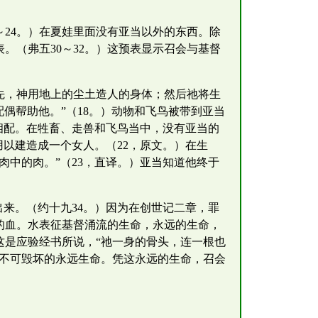
～24。）在夏娃里面没有亚当以外的东西。除
。（弗五30～32。）这预表显示召会与基督
先，神用地上的尘土造人的身体；然后祂将生
偶帮助他。”（18。）动物和飞鸟被带到亚当
相配。在牲畜、走兽和飞鸟当中，没有亚当的
用以建造成一个女人。（22，原文。）在生
中的肉。”（23，直译。）亚当知道他终于
来。（约十九34。）因为在创世记二章，罪
的血。水表征基督涌流的生命，永远的生命，
这是应验经书所说，“祂一身的骨头，连一根也
督不可毁坏的永远生命。凭这永远的生命，召会