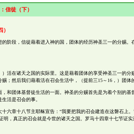
：
信
徒（下）
四）
进的阶段，信徒藉着进入神的国，团体的经历神圣三一的分赐。
5，）活在诸天之国的实际里。这是藉着团体的享受神圣三一的分
赐；然后我们藉着活在召会生活中，（提前三15～16，）团体
面，和团体基督徒生活的一面。神圣的分赐首先是为着个别的基
徒生活是召会的事。
十六章十八节主耶稣宣告：“我要把我的召会建造在这磐石上。
的证明，真正的召会就是今世的诸天之国。罗马十四章十七节证