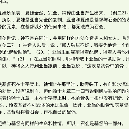
构成。
娃所预表。夏娃全然、完全、纯粹由亚当产生出来。（创二21
所以，夏娃是亚当完全的复制。亚当和夏娃是基督与召会的预表
督的元素。在基督以外的任何事物，都无法成为召会。
着创世记，神不是在同时，并用同样的方法创造男人和女人。首
创二7。）神造人以后，说，“那人独居不好，我要为他造一个配
见配偶帮助他”。（20。）亚当里面渴望得着配偶，得着人与他
沉睡。”（21。）在亚当沉睡时，耶和华取下亚当的一条肋骨，
以，神将女人带到亚当跟前，亚当就说，“这次是我骨中的骨，肉
基督死在十字架上。祂“睡”在那里时，肋旁裂开，有血和水流出
的肋骨，没有说到血。但约翰十九章三十四节说到解决罪的问题
照着约翰十九章，主在十字架上时，祂的骨头一根也没有折断。
骨头，预表基督不可毁坏的永远生命。因此，亚当的肋骨预表基
样，基督就得着召会，作祂自己的配偶。
照样与基督有同样的生命和性情。所以，召会是基督的一部分。