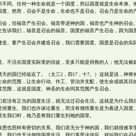
所不同。任何一种生命就是一个国度，所以国度就是生命本身。
国度。然而，召会不是生命，生命也不是召会。召会乃是生命的
召会，但福音产生召会。福音带进神的国，福音也产生神的召会
处经文告诉我们，福音是召会的福音。国度的福音产生召会，因为
建造。要产生召会并建造召会，我们需要国度。国度是召会的实
造。不活在国度实际里的信徒，至多只能是得救的人；他无法被
天的国已经临近了。（太三2，四17，十7。）这就是说，神
生命的范围，让生命行动、作工、管治并支配，使生命成就其目
其范围，这就是国度。神圣的生命同其范围产生召会。
们若没有正当的国度生活，就无法过召会生活。这就是为什么我
是得重生。我们也许谈论重生，而没有领悟重生是为着进入国度
重生我们时，祂乃是将我们重生到祂的国里。
救恩也照样有密切的关系。我们若无分于神的国，我们就很难享
恩，我们也无法领悟国度生活。我们享受这供应，就叫我们在召