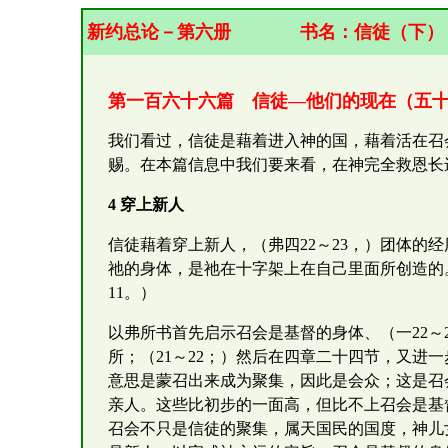
新约总论－第六册
书名：
信
徒（下）
第一百六十六篇 信徒—他们的现在（五
我们看过，信徒是藉着进入神的国，藉着活在召
赐。在本篇信息中我们要来看，在神完全救恩长
4 穿上新人
信徒藉着穿上新人，（弗四22～23，）团体的
祂的身体，是祂在十字架上在自己里面所创造的。
11。）
以弗所书首先启示召会是基督的身体、（一22～
所；（21～22；）然后在四章二十四节，又进一步
意思是蒙召出来成为聚集，因此是会众；这是召
亲人。这些比初步的一面高，但比不上召会是基
召会不只是信徒的聚集，属天国民的国度，神儿