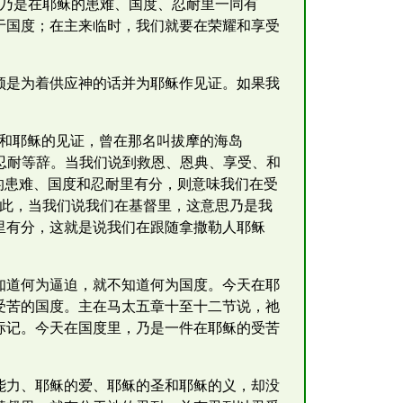
徒乃是在耶稣的患难、国度、忍耐里一同有
于国度；在主来临时，我们就要在荣耀和享受
须是为着供应神的话并为耶稣作见证。如果我
话和耶稣的见证，曾在那名叫拔摩的海岛
和忍耐等辞。当我们说到救恩、恩典、享受、和
的患难、国度和忍耐里有分，则意味我们在受
因此，当我们说我们在基督里，这意思乃是我
里有分，这就是说我们在跟随拿撒勒人耶稣
知道何为逼迫，就不知道何为国度。今天在耶
受苦的国度。主在马太五章十至十二节说，祂
标记。今天在国度里，乃是一件在耶稣的受苦
能力、耶稣的爱、耶稣的圣和耶稣的义，却没