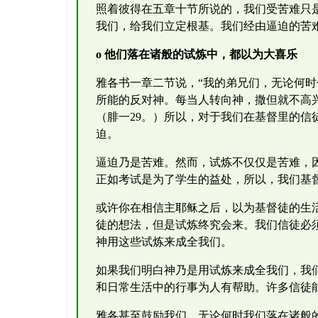
照着彼得在五章十节所说的，我们受苦难只
我们，给我们立定根基。我们经由逼迫的苦
o 他们落在诸般的试炼中，都以为大喜乐
雅各书一章二节说，“我的弟兄们，无论何时
所能的反对神。每当人转向神，撒但就不高
（腓一29。）所以，对于我们在基督里的
迫。
逼迫乃是苦难。然而，试炼不仅仅是苦难，
正如考试是为了学生的益处，所以，我们基
或许你在相信主耶稣之后，以为基督徒的生
徒的想法，但是试炼终究会来。我们信徒必
神用这些试炼来成全我们。
如果我们明白神乃是用试炼来成全我们，我
和日常生活中的行事为人有帮助。许多信徒
雅各甚至鼓励我们，无论何时我们落在诸般