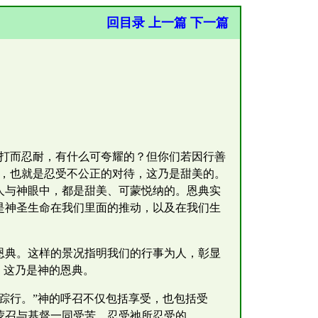
回目录
上一篇
下一篇
拳打而忍耐，有什么可夸耀的？但你们若因行善
苦，也就是忍受不公正的对待，这乃是甜美的。
人与神眼中，都是甜美、可蒙悦纳的。恩典实
是神圣生命在我们里面的推动，以及在我们生
恩典。这样的景况指明我们的行事为人，彰显
，这乃是神的恩典。
踪行。”神的呼召不仅包括享受，也包括受
蒙召与基督一同受苦，忍受祂所忍受的。