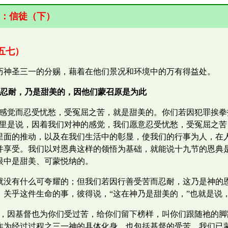
：
信徒（下）
五七）
历神圣三一的分赐，藉着在他们景况和环境中的万有得益处。
而忍耐，乃是甜美的，因他们蒙召原是为此
的感觉而忍受忧愁，受冤屈之苦，就是甜美的。你们若因犯罪挨
这里是说，因着我们对神的感觉，我们愿意忍受忧愁，受冤屈之
里面的推动，以及在我们生活中的彰显，使我们的行事为人，在
并享受。我们以对恩典这样的领悟为基础，就能说十九节的恩典
眼中是甜美、可蒙悦纳的。
就没有什么可夸耀的；但我们若因行善受苦而忍耐，这乃是神的
，关乎这件生命的事，彼得说，“这在神乃是甜美的，”也就是说
此，因基督也为你们受过苦，给你们留下榜样，叫你们跟随祂的脚
作为经过过程之三一神的具体化身，也包括基督的受苦。我们已