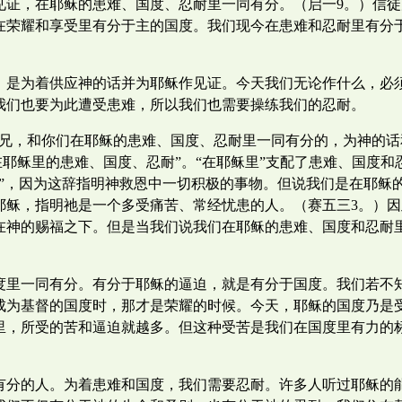
见证，在耶稣的患难、国度、忍耐里一同有分。（启一9。）信
在荣耀和享受里有分于主的国度。我们现今在患难和忍耐里有分
，是为着供应神的话并为耶稣作见证。今天我们无论作什么，必
我们也要为此遭受患难，所以我们也需要操练我们的忍耐。
弟兄，和你们在耶稣的患难、国度、忍耐里一同有分的，为神的
“在耶稣里的患难、国度、忍耐”。“在耶稣里”支配了患难、国度
里”，因为这辞指明神救恩中一切积极的事物。但说我们是在耶稣
耶稣，指明祂是一个多受痛苦、常经忧患的人。（赛五三3。）
在神的赐福之下。但是当我们说我们在耶稣的患难、国度和忍耐
度里一同有分。有分于耶稣的逼迫，就是有分于国度。我们若不
成为基督的国度时，那才是荣耀的时候。今天，耶稣的国度乃是
里，所受的苦和逼迫就越多。但这种受苦是我们在国度里有力的
有分的人。为着患难和国度，我们需要忍耐。许多人听过耶稣的