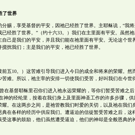
胜了世界
的分赐，享受基督的平安，因祂已经胜了世界。主耶稣说，“我
已经胜了世界。”（约十六33。）我们在主里面有平安。虽然
主自己是我们的平安，并且我们能在祂里面有平安。无论这个世
并搅扰我们；主是我们的平安，祂已经胜了世界。
彼前五10。）这苦难引导我们进入今日的成全和将来的荣耀。然
少苦难。所以，祂主宰的安排一切使我们受苦，好叫我们在今世
那曾在基督耶稣里召你们进入祂永远荣耀的，等你们暂受苦难之
指在神的经纶里，按着在我们身上及里面神圣工作的许多步骤，
荣耀。在这两步之间，是祂管教我们时爱的关切，以及祂在我们
恩典在各样的经历中供应我们。遭逼迫的信徒暂受苦难之后，这
该受这事的鼓励，他们虽然遭受逼迫，他们的神却是全般恩典的