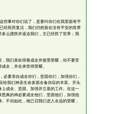
将这些事对你们说了，是要叫你们在我里面有平
祂已经死而复活，我们仍然留在没有平安的世界
界多么搅扰并逼迫我们，主已经胜了世界；我
而，我们喜欢得着成全并接受荣耀，却不要苦
得成全，并在来世得荣耀。
后，必要亲自成全你们，坚固你们，加强你们，
供应给我们神圣生命多面全备供应的丰富。开头
身上成全、坚固、加强并立基的工作。在这一
样恩典的神必要成全他们，坚固他们，加强他
神。不但如此，祂已召我们进入永远的荣耀，