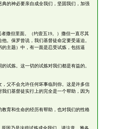
恩典的神必要亲自成全我们，坚固我们，加强
者撒但里面。（约壹五19。）撒但一直尽其
迫他。保罗曾说，我们基督徒命定要受逼迫。
书的主题）中，有一面是忍受试炼，包括逼
同的试炼。这一切的试炼对我们都是有益的。
女，父不会允许任何坏事临到你。这是许多信
对我们基督徒实行上的完全是一个帮助，因为
的教育和生命的经历有帮助，也对我们的性格
。
，原因乃是这些试炼成全我们。请注意，雅各