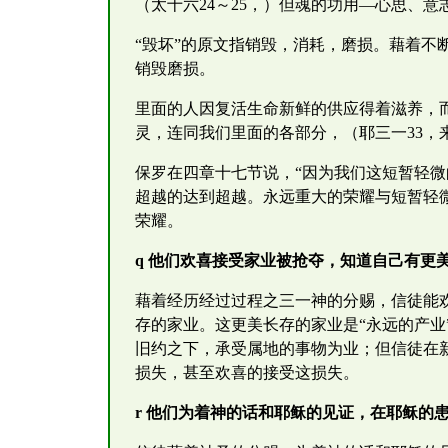
（太十六24～25，）但魂的功用—心思、
“毁坏”的原文指销毁，消耗，磨损。藉着不
销毁磨损。
里面的人因复活生命新鲜的供应得着滋养，
灵，连同我们里面的各部分，（耶三一33，来
保罗在四章十七节说，“因为我们这短暂轻
超越的达到超越。永远重大的荣耀与短暂轻
荣耀。
q 他们欢喜接受家业被抢夺，知道自己有更
藉着经历经过过程之三一神的分赐，信徒能
存的家业。这更美长存的家业是“永远的产业
旧约之下，承受属地的事物为业；但信徒在
损失，甚至欢喜的接受这损失。
r 他们为着神的话和耶稣的见证，在耶稣的