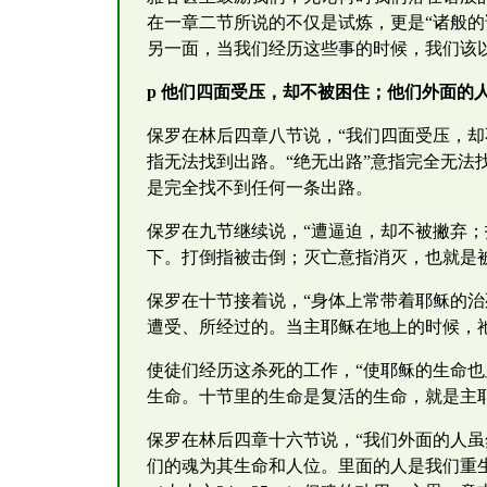
在一章二节所说的不仅是试炼，更是“诸般
另一面，当我们经历这些事的时候，我们该
p 他们四面受压，却不被困住；他们外面
保罗在林后四章八节说，“我们四面受压，却不
指无法找到出路。“绝无出路”意指完全无
是完全找不到任何一条出路。
保罗在九节继续说，“遭逼迫，却不被撇弃
下。打倒指被击倒；灭亡意指消灭，也就是
保罗在十节接着说，“身体上常带着耶稣的
遭受、所经过的。当主耶稣在地上的时候，
使徒们经历这杀死的工作，“使耶稣的生命
生命。十节里的生命是复活的生命，就是主
保罗在林后四章十六节说，“我们外面的人
们的魂为其生命和人位。里面的人是我们重