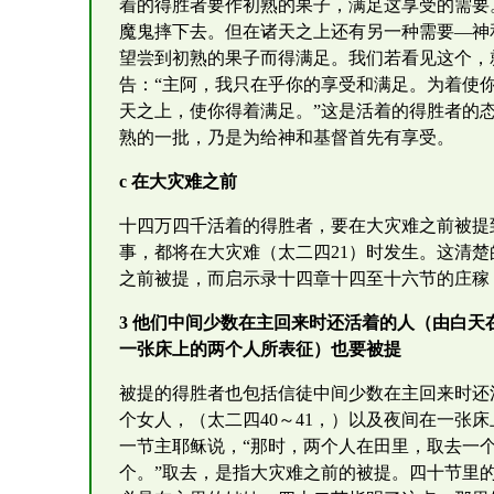
着的得胜者要作初熟的果子，满足这享受的需要
魔鬼摔下去。但在诸天之上还有另一种需要—神
望尝到初熟的果子而得满足。我们若看见这个，
告：“主阿，我只在乎你的享受和满足。为着使
天之上，使你得着满足。”这是活着的得胜者的
熟的一批，乃是为给神和基督首先有享受。
c 在大灾难之前
十四万四千活着的得胜者，要在大灾难之前被提
事，都将在大灾难（太二四21）时发生。这清
之前被提，而启示录十四章十四至十六节的庄稼
3 他们中间少数在主回来时还活着的人（由白
一张床上的两个人所表征）也要被提
被提的得胜者也包括信徒中间少数在主回来时还
个女人，（太二四40～41，）以及夜间在一张
一节主耶稣说，“那时，两个人在田里，取去一
个。”取去，是指大灾难之前的被提。四十节里