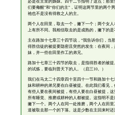
必是在主里的姊妹。四十二节指明了这点；那里
们要儆醒”和“你们的主”，证明这两节里的两个
祂也不是没有得救之人的主。
两个人在田里，取去一个，撇下一个；两个女人
上有所不同。我相信取去的是成熟的，撇下的是
主在路加十七章三十四节说，“我告诉你们，当
得胜信徒的被提要隐密且突然的发生：在夜间，
妹，并一些在田里作工的弟兄。
路加十七章三十四节的取去，是指得胜者的被提
的试炼，要临到普天下的人。（启三10。）
我们在马太二十四章四十至四十一节和路加十七
妹和耕种的弟兄要在白昼被提。在此我们看见，
有些人要在夜间被提，有些人要在白昼被提，这
所有睡觉、推磨或耕种的人都被提。这指明不是
撇下一个。两个人在同一处推磨，两个人在田里
道被取去那一个的下落。这是少数在主回来时还