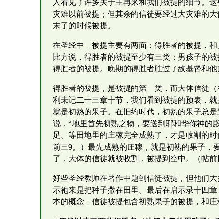
人看见了许多关于主再来和我们被提的细节。这
灾难以前被提；但其余的信徒要经过大灾难的大
末了的时候被提。
在圣经中，被提主要有两面：得胜者的被提，和
比方说，得胜者的被提至少有三类：男孩子的被
得胜者的被提。晚期的得胜者胜过了敌基督和他
得胜者的被提，是被提的第一类，而大体信徒（
利未记二十三章十节，我们看到被提的预表，就
就是初熟的果子。在旧约时代，初熟的果子总是
说，“地里首先初熟之物，要送到耶和华你神的
足。等田地里的庄稼完全成熟了，才是收割的时
前三9。）最先成熟的庄稼，就是初熟的果子，
了，大体的信徒就被收割，被提到空中。（帖前四
好些圣经教师在著作中题到信徒被提，但他们大
示祂来是把种子撒在田里。最后在启示录十四章
本的概念：信徒被提包含初熟果子的被提，和庄