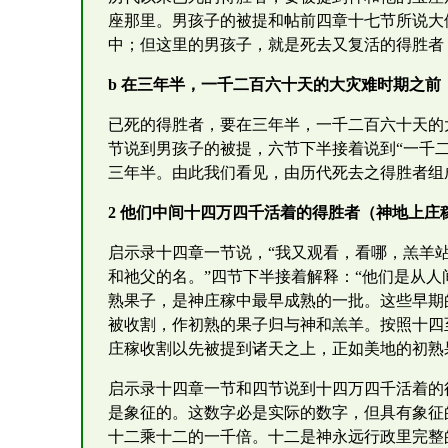
座那里。男孩子的被提和帖前四章十七节所说大
中；但这里的男孩子，就是死去又复活的得胜者
b 在三年半，一千二百六十天的大灾难时期之前
已死的得胜者，要在三年半，一千二百六十天的
节说到男孩子的被提，六节下半接着说到“一千二
三年半。由此我们看见，由历代死去之得胜者组
2 他们中间十四万四千活着的得胜者（神地上庄
启示录十四章一节说，“我又观看，看哪，羔羊
和祂父的名。”四节下半接着解释：“他们是从人
熟果子，是神庄稼中最早成熟的一批。这些早期
被收割，作初熟的果子归与神和羔羊。按照十四
庄稼收割以先被提到诸天之上，正如美地的初熟
启示录十四章一节和四节说到十四万四千活着的
是象征的。这数字必是实际的数字，但具有象征
十二乘十二的一千倍。十二是神永远行政里完整