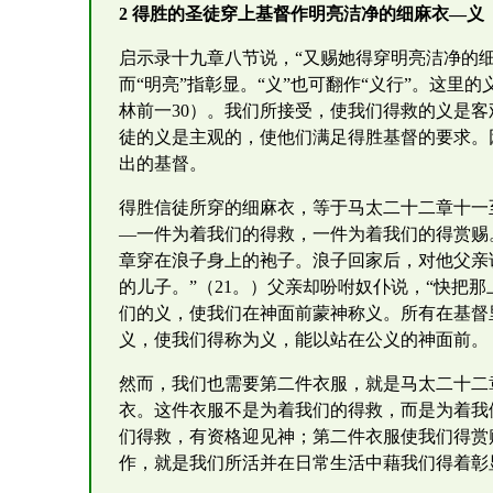
2 得胜的圣徒穿上基督作明亮洁净的细麻衣—义
启示录十九章八节说，“又赐她得穿明亮洁净的细
而“明亮”指彰显。“义”也可翻作“义行”。这
林前一30）。我们所接受，使我们得救的义是
徒的义是主观的，使他们满足得胜基督的要求。
出的基督。
得胜信徒所穿的细麻衣，等于马太二十二章十一
—一件为着我们的得救，一件为着我们的得赏赐
章穿在浪子身上的袍子。浪子回家后，对他父亲
的儿子。”（21。）父亲却吩咐奴仆说，“快把
们的义，使我们在神面前蒙神称义。所有在基督
义，使我们得称为义，能以站在公义的神面前。
然而，我们也需要第二件衣服，就是马太二十二
衣。这件衣服不是为着我们的得救，而是为着我
们得救，有资格迎见神；第二件衣服使我们得赏
作，就是我们所活并在日常生活中藉我们得着彰