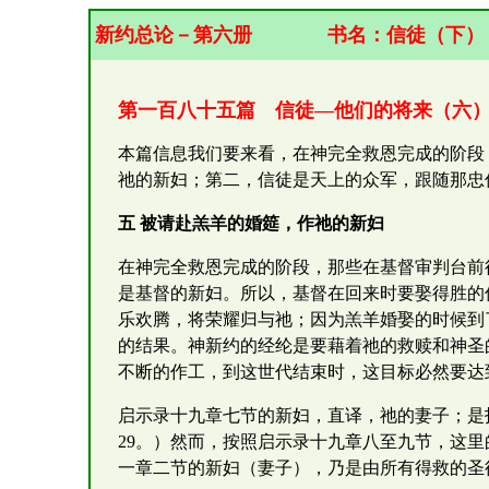
新约总论－第六册
书名：
信徒（下）
第一百八十五篇 信徒—他们的将来（六
本篇信息我们要来看，在神完全救恩完成的阶段
祂的新妇；第二，信徒是天上的众军，跟随那忠
五 被请赴羔羊的婚筵，作祂的新妇
在神完全救恩完成的阶段，那些在基督审判台前
是基督的新妇。所以，基督在回来时要娶得胜的
乐欢腾，将荣耀归与祂；因为羔羊婚娶的时候到
的结果。神新约的经纶是要藉着祂的救赎和神圣
不断的作工，到这世代结束时，这目标必然要达
启示录十九章七节的新妇，直译，祂的妻子；是指召
29。）然而，按照启示录十九章八至九节，这
一章二节的新妇（妻子），乃是由所有得救的圣