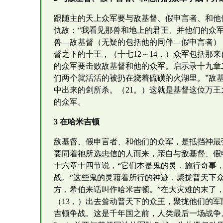
跟随主的天上众军要与敌基督、假申言者、和他
仇敌：“我看见那兽和地上的君王、并他们的众
兽—敌基督（无疑的包括他的同伴—假申言者）
督之下的十王，（十七12～14，）众军包括那来
的众军要击败敌基督和他的众军。启示录十九章
们两个就活活的被扔在烧着硫磺的火湖里。”敌
中出来的剑所杀。（21。）这就是基督这位万
的众军。
3 在哈米吉顿
敌基督、假申言者、和他们的众军，是抵挡神最
要同着祂所选忠信的人而来，亲自与敌基督、假
十六章十四节说，“它们本是鬼的灵，施行奇事
战。”这些鬼的灵藉着所行的神迹，聚拢普天下
方，希伯来话叫作哈米吉顿。”在大灾难的末了
（13，）出去耸动普天下的众王，聚拢他们的
吉顿争战。这是千年国之前，人类最后一场战争