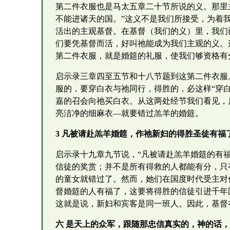
第二件衣服也是马太五章二十节所说的义。那里
不能进诸天的国。”这义不是我们所接受，为着
活出的主观基督。在基督（我们的义）里，我们
们要凭基督而活，好叫祂能成为我们主观的义。
第二件衣服，就是婚筵的礼服，使我们够资格有
启示录三章四至五节和十八节题到这第二件衣服
服的，要穿白衣与祂同行，得胜的，必这样“穿
嘉的召会向祂买白衣。从这两处经节我们看见，
亮洁净的细麻衣—就要错过羔羊的婚筵。
3 凡被请赴羔羊婚筵，作祂新妇的得胜圣徒有福
启示录十九章九节说，“凡被请赴羔羊婚筵的有
信徒的奖赏；并不是所有得救的人都能有分，只
的童女就错过了。然而，她们在国度时代受主对
督婚筵的人有福了，这要将得胜的信徒引进千年
这就是说，新妇和宾客是同一班人。因此，基督
六 是天上的众军，跟随那忠信真实的，神的话