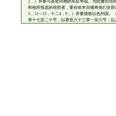
2，）并要与基督同祂的军队争战。为此撒但动用了
和祂所拣选的得胜者，要在哈米吉顿将他们全部击败
3，12～15，十二4，9，）并要拯救以色列国。
章十七至二十节，以赛亚六十三章一至六节，以