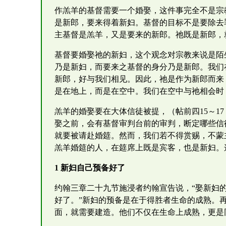
作羔羊的基督需要一个婚娶，这件事完全不是宗
是新郎，要来得着新妇。基督的目标不是要除去
主基督是羔羊，又是要来的新郎。祂既是新郎，
基督要婚娶祂的新妇，这个观念对宗教来说是陌
乃是新妇，而要来之基督的身分乃是新郎。我们
新郎，好与我们相见。因此，祂是作为新郎而来
是在地上，而是在空中。我们在空中与祂相会时
羔羊的婚娶要在大体信徒被提，（帖前四15～1
娶之前，会有基督审判台前的审判，断定哪些信
就要被请赴婚筵。然而，我们若不得赏赐，不蒙
羔羊婚筵的人，在筵席上既是宾客，也是新妇。
1 新妇自己预备好了
约翰三章二十九节施浸者约翰宣告说，“娶新妇的
好了。”新妇的预备是在于得胜者生命的成熟。
面，就需要建造。他们不仅在生命上成熟，更是