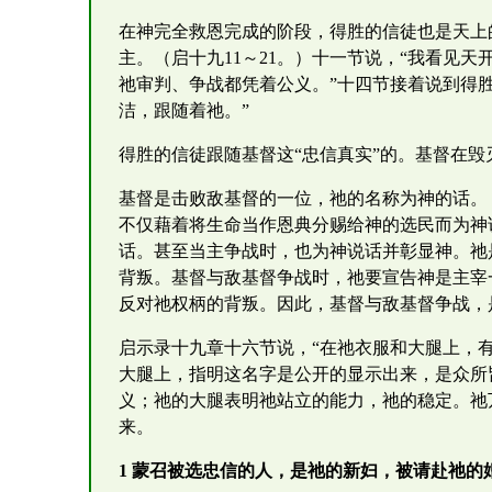
在神完全救恩完成的阶段，得胜的信徒也是天上
主。（启十九11～21。）十一节说，“我看见
祂审判、争战都凭着公义。”十四节接着说到得
洁，跟随着祂。”
得胜的信徒跟随基督这“忠信真实”的。基督在
基督是击败敌基督的一位，祂的名称为神的话。
不仅藉着将生命当作恩典分赐给神的选民而为神
话。甚至当主争战时，也为神说话并彰显神。祂
背叛。基督与敌基督争战时，祂要宣告神是主宰
反对祂权柄的背叛。因此，基督与敌基督争战，
启示录十九章十六节说，“在祂衣服和大腿上，
大腿上，指明这名字是公开的显示出来，是众所
义；祂的大腿表明祂站立的能力，祂的稳定。祂
来。
1 蒙召被选忠信的人，是祂的新妇，被请赴祂的