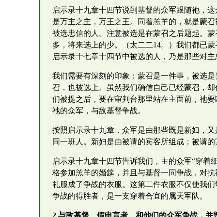
启示录十九章十四节说到基督的众军跟随祂，这
是万主之主，万王之王。同着羔羊的，就是蒙召
被选忠信的人。注意被选是在蒙召之后题起。蒙
多，将来选上的少。（太二二14。）我们都已
启示录十七章十四节中被选的人，乃是那些对主
我们需要有深刻的印象：蒙召是一件事，被选是
召，也被选上。虽然我们确信自己已经蒙召，却
们被提之后，要在审判台那里站在主面前，祂要
祂的众军，与敌基督争战。
按照启示录十九章，众军是由那些既是新妇，又
同一班人。新妇是由被请的宾客所组成；被请的
启示录十九章十四节告诉我们，主的众军“穿着
格参加羔羊的婚筵，并且与基督一同争战，对抗
礼服成了争战的衣服。这第二件衣服不仅使我们
争战的得胜者，是一支穿着合宜的属天军队。
2 与敌基督、假申言者、和他们的众军争战，并