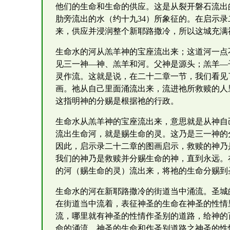
他们的生命和生命的供应。这是从裂开磐石流出
肋旁流出的水（约十九34）所象征的。在启示
来，供应并浸润整个新耶路撒冷，所以这城充满
生命水的河从羔羊神的宝座流出来；这道河一点
见三一神—神、羔羊和河。父神是源头；羔羊—
灵作流。这就是说，在二十二章一节，我们看见
画。祂从自己里面涌流出来，流进祂所救赎的人
这指明神的分赐是根据祂的行政。
生命水从羔羊神的宝座流出来，意思就是从神自
流出生命河，就是赐生命的灵。这乃是三一神的
因此，启示录二十二章的图画启示，救赎的神乃
我们的神乃是救赎并分赐生命的神，直到永远。
的河（赐生命的灵）流出来，将祂的生命分赐到
生命水的河在新耶路撒冷的街道当中涌流。圣城
在街道当中流着，表征神圣的生命在神圣的性情
流，哪里就有神圣的性情作圣别的道路，给神的
命的涌流。神圣的生命和作圣别道路之神圣的性