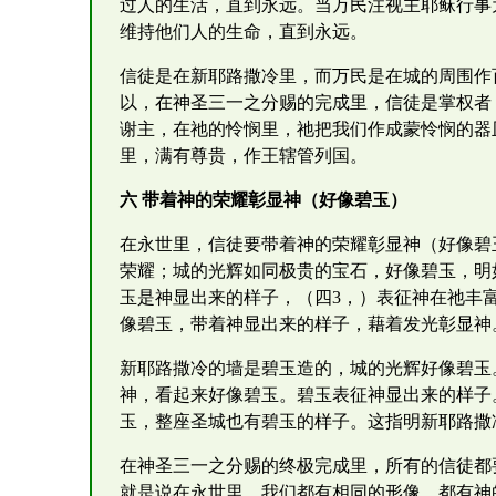
过人的生活，直到永远。当万民注视主耶稣行事
维持他们人的生命，直到永远。
信徒是在新耶路撒冷里，而万民是在城的周围作
以，在神圣三一之分赐的完成里，信徒是掌权者
谢主，在祂的怜悯里，祂把我们作成蒙怜悯的器
里，满有尊贵，作王辖管列国。
六 带着神的荣耀彰显神（好像碧玉）
在永世里，信徒要带着神的荣耀彰显神（好像碧
荣耀；城的光辉如同极贵的宝石，好像碧玉，明
玉是神显出来的样子，（四3，）表征神在祂丰富
像碧玉，带着神显出来的样子，藉着发光彰显神
新耶路撒冷的墙是碧玉造的，城的光辉好像碧玉。
神，看起来好像碧玉。碧玉表征神显出来的样子
玉，整座圣城也有碧玉的样子。这指明新耶路撒
在神圣三一之分赐的终极完成里，所有的信徒都
就是说在永世里，我们都有相同的形像，都有神