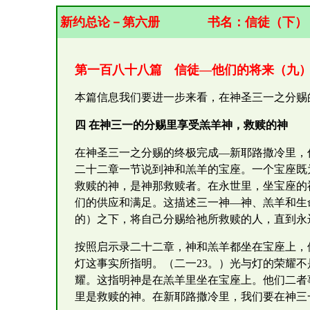
新约总论－第六册
书名：
信徒（下）
第一百八十八篇 信徒—他们的将来（九
本篇信息我们要进一步来看，在神圣三一之分赐
四 在神三一的分赐里享受羔羊神，救赎的神
在神圣三一之分赐的终极完成—新耶路撒冷里，
二十二章一节说到神和羔羊的宝座。一个宝座既
救赎的神，是神那救赎者。在永世里，坐宝座的
们的供应和满足。这描述三一神—神、羔羊和生
的）之下，将自己分赐给祂所救赎的人，直到永
按照启示录二十二章，神和羔羊都坐在宝座上，
灯这事实所指明。（二一23。）光与灯的荣耀
耀。这指明神是在羔羊里坐在宝座上。他们二者
里是救赎的神。在新耶路撒冷里，我们要在神三