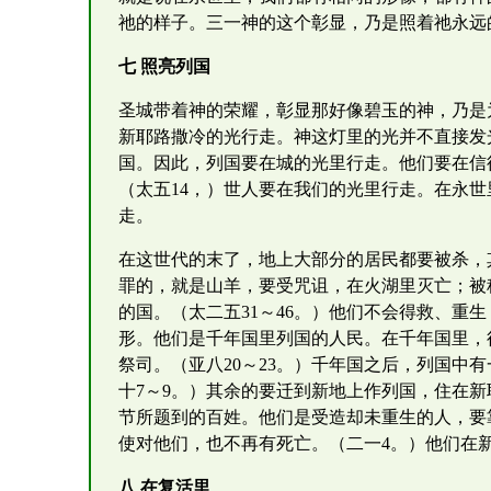
祂的样子。三一神的这个彰显，乃是照着祂永远
七 照亮列国
圣城带着神的荣耀，彰显那好像碧玉的神，乃是
新耶路撒冷的光行走。神这灯里的光并不直接发
国。因此，列国要在城的光里行走。他们要在信
（太五14，）世人要在我们的光里行走。在永
走。
在这世代的末了，地上大部分的居民都要被杀，
罪的，就是山羊，要受咒诅，在火湖里灭亡；被
的国。（太二五31～46。）他们不会得救、重
形。他们是千年国里列国的人民。在千年国里，
祭司。（亚八20～23。）千年国之后，列国中
十7～9。）其余的要迁到新地上作列国，住在
节所题到的百姓。他们是受造却未重生的人，要
使对他们，也不再有死亡。（二一4。）他们在
八 在复活里