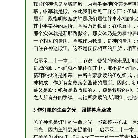
救赎的神也是圣城的殿，为着事奉祂的信徒与神
幕，帐幕就是殿。在此我们看见三样东西：圣城
居所，殿指明救赎的神是我们居住并事奉祂的地
其中事奉神的居所。圣城乃是帐幕；在帐幕里，
那个实体就是新耶路撒冷。那实体乃是为着神居
一个相互的居所。圣城作为帐幕，是神的居所；
们住在神这殿里。这不是仅仅相互的居所，相互
启示录二十一章二十二节说，使徒约翰未见新耶
是城的殿，他们就不能住在其中，那不是他们的
新耶路撒冷是帐幕，由所有蒙救赎的圣徒组成，
神构成，作所有蒙救赎之圣徒的居所。因此，新
幕又是殿；帐幕是蒙救赎的人，殿是救赎的神。
之人所有分的手续，与祂所救赎的人调和，使祂
3 作灯里的生命之光，照耀整座圣城
羔羊神也是灯里的生命之光，照耀整座圣城。启
日光，因为主神要光照他们。”启示录二十一章
有羔羊为城的灯。”启示录二十一章十一节告诉