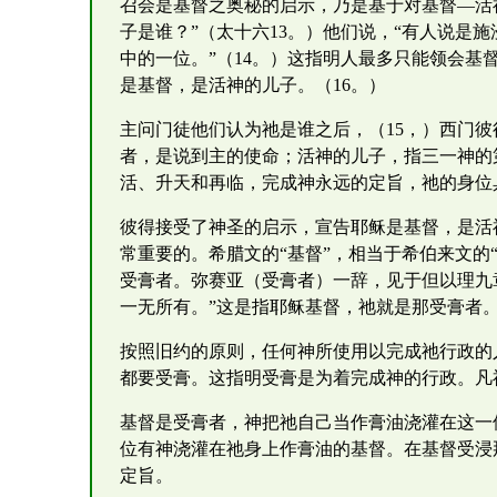
召会是基督之奥秘的启示，乃是基于对基督—活
子是谁？”（太十六13。）他们说，“有人说是
中的一位。”（14。）这指明人最多只能领会
是基督，是活神的儿子。（16。）
主问门徒他们认为祂是谁之后，（15，）西门彼
者，是说到主的使命；活神的儿子，指三一神的
活、升天和再临，完成神永远的定旨，祂的身位
彼得接受了神圣的启示，宣告耶稣是基督，是活神
常重要的。希腊文的“基督”，相当于希伯来文的“
受膏者。弥赛亚（受膏者）一辞，见于但以理九
一无所有。”这是指耶稣基督，祂就是那受膏者
按照旧约的原则，任何神所使用以完成祂行政的
都要受膏。这指明受膏是为着完成神的行政。凡
基督是受膏者，神把祂自己当作膏油浇灌在这一
位有神浇灌在祂身上作膏油的基督。在基督受浸
定旨。