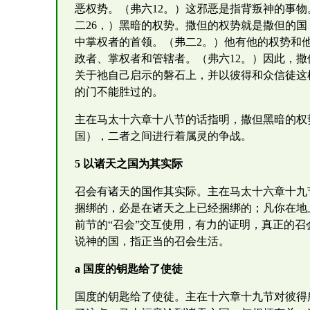
恶权势。（弗六12。）这邪恶是指背叛神的事
二26，）黑暗的权势。撒但的权势就是撒但的国
中掌权者的首领。（弗二2。）他有他的权势和
政者、掌权者和管辖者。（弗六12。）因此，
关于祂自己启示的磐石上，并以彼得和众信徒这
的门不能胜过的。
主在马太十六章十八节的话指明，撒但黑暗的权
国），二者之间进行着属灵的争战。
5 以诸天之国为其实际
召会有诸天的国作其实际。主在马太十六章十九
捆绑的，必是在诸天之上已经捆绑的；凡你在地上
前节的“召会”交互使用，有力的证明，真正的
说神的国，指正当的召会生活。
a 国度的钥匙给了使徒
国度的钥匙给了使徒。主在十六章十九节对彼得