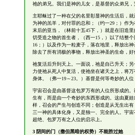
祂的弟兄。我们是神的儿女，是基督的众弟兄，
主耶稣过了一种在父的名里彰显神的生活后，就
为神的羔羊，对付罪的总和；（约一29；）作为
末后的亚当，（林前十五45下，）就是在旧造里
切受造之物的首生者，（西一15，）以了结整个
16；）以及作为一粒麦子，落在地里，释放出神
除去了所有消极的事物，释放出神圣的生命，好
祂复活后升到天上。一面说，祂是自己升天；另
力使祂从死人中复活，使祂坐在诸天之上，将万
身体。（弗一19～23。）基督是何等奇妙的人
宇宙召会是由基督这包罗万有的人位所形成的。
生有，而是由一个奇妙的东西形成的。这由夏娃
样，召会的产生与创造不同；创造是从无生出有
三一神的具体化身，又是独一、完全的人。宇宙
超绝、包罗万有之人位的启示上。
3 阴间的门（撒但黑暗的权势）不能胜过她