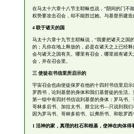
在马太十六章十八节主耶稣也说，“阴间的门不
权势要攻击召会，却不能胜过她。与基督所建造
4 联于诸天的国
马太十六章十九节主耶稣说，“我要把诸天之国
的；凡你在地上释放的，必是在诸天之上已经释放
会与诸天之国有关。哪里有召会，哪里就有诸天
会，并在召会里。
三 使徒在书信里所启示的
宇宙召会也由使徒保罗在他的十四封书信里启示
罗西书，论到基督的身体和我们基督徒的生活。
第一组中有四封书信说到基督的身体：罗马书、
哥林多后书、加拉太书、腓立比书—只说到我们
因为罗马书、哥林多前书、以弗所书、和歌罗西
1 活神的家，真理的柱石和根基，使神在肉体得