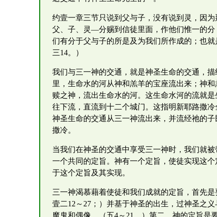
约壹一章三节只说到父与子，没有说到灵，因为
父、子、灵—分赐到信徒里面，作他们惟一的分
们有分于父与子的所是及为我们所作成的；也就
三14。）
我们与三一神的交通，就是神圣生命的交通，描
里，生命水的河从神和羔羊的宝座流出来；神和
赎之神，流出生命水的河。这生命水河的流就是
往下流，直流到十二个城门。这指明新耶路撒冷
神圣生命的交通从三一神流出来，并流经祂的子
撒冷。
当我们在神圣的交通中享受三一神时，我们就被
一个共同的定旨。神有一个定旨，使徒实现这个
于这个定旨及其实现。
三一神渴慕藉着使徒和我们成就的定旨，首先是
壹二12～27；）并基于神圣的出生，过神圣之
魔鬼和偶像。（五4～21。）第二，神的定旨