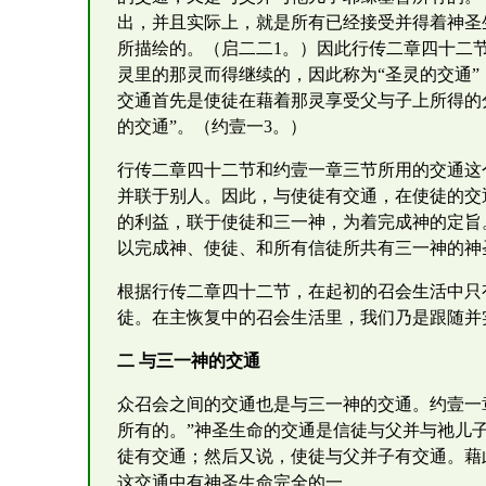
出，并且实际上，就是所有已经接受并得着神圣
所描绘的。（启二二1。）因此行传二章四十二
灵里的那灵而得继续的，因此称为“圣灵的交通”
交通首先是使徒在藉着那灵享受父与子上所得的
的交通”。（约壹一3。）
行传二章四十二节和约壹一章三节所用的交通这
并联于别人。因此，与使徒有交通，在使徒的交
的利益，联于使徒和三一神，为着完成神的定旨
以完成神、使徒、和所有信徒所共有三一神的神
根据行传二章四十二节，在起初的召会生活中只
徒。在主恢复中的召会生活里，我们乃是跟随并
二 与三一神的交通
众召会之间的交通也是与三一神的交通。约壹一
所有的。”神圣生命的交通是信徒与父并与祂儿
徒有交通；然后又说，使徒与父并子有交通。藉
这交通中有神圣生命完全的一。