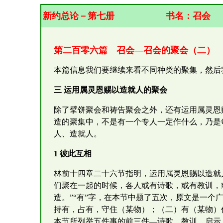
新约总论－第七册
书名：
召会
第二百零六篇 召会—召会的聚会（二）
本篇信息我们要继续来看不同种类的聚集，然后
三 运用属灵恩赐以造就人的聚会
除了擘饼聚会和祷告聚会之外，还有运用属灵恩赐
造的聚集中，不是有一个专人一定作什么，乃是
人、造就人。
1 彼此互相
林前十四章二十六节指明，运用属灵恩赐以造就
们聚在一起的时候，各人或有诗歌，或有教训，
造。”“有”字，在本节中题了五次，原文是一个
持有，占有，守住（某物）；（二）有（某物）
本节所列举五件事的前三件—诗歌、教训、启示