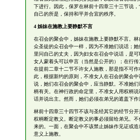
下进行。因此，保罗在林前十四章三十三节说，
自己的所是，保持和平并合宜的秩序。
4 姊妹在施教上要静默不言
在召会的聚会中，姊妹在施教上要静默不言。林
众圣徒的众召会中一样，因为不准她们说话；她
里问自己的丈夫，因为妇女在召会中说话，是可耻
女人蒙着头可以申言（当然是公开的）；在行传
在提前二章十二节不许女人施教，那是指不可作
此，根据新约的原则，不准女人在召会的聚会中
说，她们在召会的聚会中，应当静默。不准她们
柄有关。在神行政的命定里，不准女人用权柄说
话并说出主。然而，她们必须在弟兄的遮盖下作
林前十四章三十四节不该与圣经其它的经节分开
权柄断定教义。断定教义的事必须留给弟兄。不
来的。一面，在聚会中不该禁止姊妹作见证或造
意义上施教。