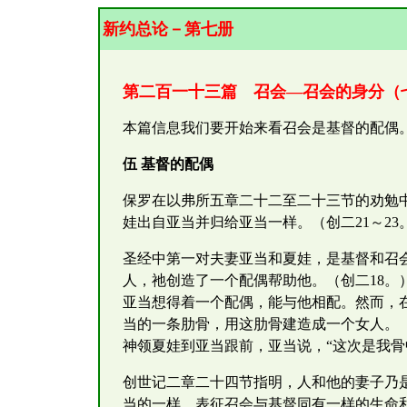
新约总论－第七册
第二百一十三篇 召会—召会的身分（
本篇信息我们要开始来看召会是基督的配偶
伍 基督的配偶
保罗在以弗所五章二十二至二十三节的劝勉
娃出自亚当并归给亚当一样。（创二21～23
圣经中第一对夫妻亚当和夏娃，是基督和召
人，祂创造了一个配偶帮助他。（创二18。
亚当想得着一个配偶，能与他相配。然而，
当的一条肋骨，用这肋骨建造成一个女人。
神领夏娃到亚当跟前，亚当说，“这次是我骨
创世记二章二十四节指明，人和他的妻子乃
当的一样，表征召会与基督同有一样的生命