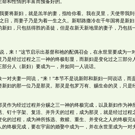
生命和性情的丰富而预备好的。
，我要将新妇，就是羔羊的妻，指给你看。我在灵里，天使带我
婚之日，而妻子乃是为着一生之久。新耶路撒冷在千年国将是新妇
的新妇，只包括得胜的圣徒，但是在新天新地里的妻子，乃包括
妇说，来！”这节启示出基督和祂的配偶召会，在永世里要成为一
灵乃是经过过程之三一神的终极彰显，而新妇是变化过之三部分
三部分人（新妇）要成为一，并如同一人说话。
象一对夫妻一同说，“来！”本节不是说新郎和新妇一同说话，而
娶新妇的那一位乃是那灵。那灵是包罗万有、赐生命的灵，只是
那灵作为经过过程并分赐之三一神的终极完成，以及新妇作为神
活、钉十字架、复活、并升天的过程，成为那灵，就是经过过程
变化的过程，成为神所拣选、救赎、重生、并变化之人的终极完
人的终极完成，要在宇宙的婚娶中成为一，并在永世里成为一对