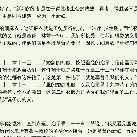
备好了。”新妇的预备是在于得胜者生命的成熟。再者，得胜者不
，更是同被建造，成为一个新妇。
细麻衣，这细麻衣就是圣徒所行的义。”“洁净”指性质，而“明亮
救的义（就是基督—林前一30）。我们所接受，使我们得救的义
是主观的，使他们满足得胜基督的要求。因此，细麻衣指明我们
二十二章十一至十二节婚筵的礼服。按照圣经的启示，信徒需要
件袍子来遮盖我们，这件袍子就是路加十五章二十二节里穿在浪
的信徒都有这件袍子，这是第一件袍子，就是基督作我们的义，
二十二章十一、十二节里的婚筵礼服，以及启示录十九章八节的
的婚筵，作祂的新妇。这第二件衣服乃是圣灵在我们里面的工作
节所说圣徒的义。
新耶路撒冷，直到永远。启示录二十一章二节说，“我又看见圣
是历代以来所有蒙神救赎的圣徒活的组合。她是基督的新妇，作