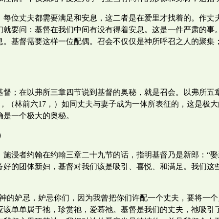
。每位丈夫都需要满足和安息，这二者是在爱里才找着的。作丈
们就要问：基督在我们中间有没有得着安息。这是一件严肃的事
息。基督需要这样一位配偶。召会不仅仅是神所呼召之人的聚集
基督；在以弗所三章四节说到基督的奥秘，就是召会。以弗所五
，（林前六17，）如同丈夫与妻子成为一体所表征的，这是极
确是一个极大的奥秘。
）
。施浸者约翰在约翰三章二十九节的话，指明基督乃是新郎：“娶
备好的团体新妇，基督对我们该是吸引、喜悦、和满足。我们这
以神的妒忌，妒忌你们，因为我曾把你们许配一个丈夫，要将一个
应该单单属于祂，珍赏祂，爱慕祂。基督是我们的丈夫，祂吸引