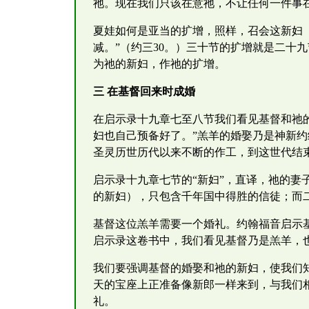
祂。现在我们只该在意祂，不让任何一件事
夏娃如何是亚当的扩增，照样，召会这新妇
减。”（约三30。）三十节的扩增就是二十
为祂的新妇，作祂的扩增。
三 在基督回来时成婚
在启示录十九章七至八节我们看见基督和祂
妇也自己预备好了。”羔羊的婚娶乃是神新
圣灵历世历代以来不断的作工，到这世代结
启示录十九章七节的“新妇”，直译，祂的妻子
的新妇），只包含千年国中得胜的信徒；而
基督这位羔羊需要一个婚礼。约翰福音启示
启示录这卷书中，我们看见基督乃是羔羊，
我们要强调基督的婚娶和祂的新妇，使我们
天的宝座上正准备像新郎一样来到，与我们
礼。