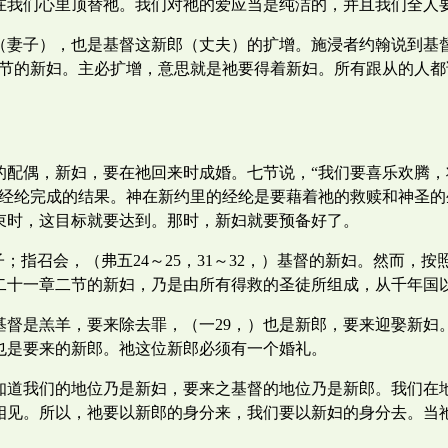
在我们心里顶替祂。我们对祂的爱应当是纯洁的，并且我们全人
（妻子），也是基督这新郎（丈夫）的扩增。施浸者约翰说到基
九节的新妇。主必扩增，意思就是祂要得着新妇。所有跟从的人
的配偶，新妇，要在祂回来时成婚。七节说，“我们要喜乐欢腾
约经纶完成的结果。神在新约里的经纶是要藉着祂的救赎和神圣
束时，这目标就要达到。那时，新妇就要预备好了。
；指召会，（弗五24～25，31～32，）基督的新妇。然而，
二十一章二节的新妇，乃是由所有得救的圣徒所组成，从千年国
基督是羔羊，要来除去罪，（一29，）也是新郎，要来迎娶新妇
也是要来的新郎。祂这位新郎必须有一个婚礼。
知道我们的地位乃是新妇，要来之基督的地位乃是新郎。我们在
相见。所以，祂要以新郎的身分来，我们要以新妇的身分去。当