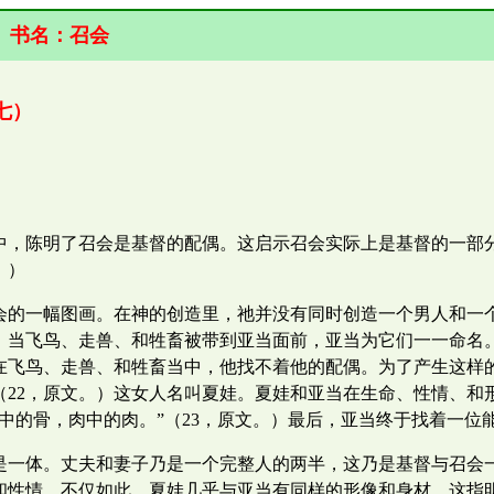
书名：
召会
七）
。
中，陈明了召会是基督的配偶。这启示召会实际上是基督的一部
。）
会的一幅图画。在神的创造里，祂并没有同时创造一个男人和一
）当飞鸟、走兽、和牲畜被带到亚当面前，亚当为它们一一命名。
在飞鸟、走兽、和牲畜当中，他找不着他的配偶。为了产生这样的
（22，原文。）这女人名叫夏娃。夏娃和亚当在生命、性情、和
中的骨，肉中的肉。”（23，原文。）最后，亚当终于找着一位
是一体。丈夫和妻子乃是一个完整人的两半，这乃是基督与召会
和性情。不仅如此，夏娃几乎与亚当有同样的形像和身材，这指