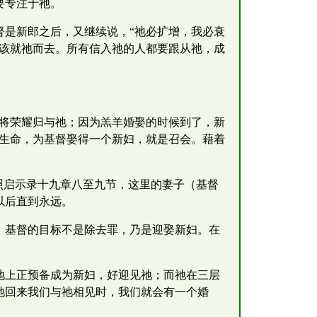
要专注于祂。
督是新郎之后，又继续说，“祂必扩增，我必衰
都该就祂而去。所有信入祂的人都要跟从祂，成
，将荣耀归与祂；因为羔羊婚娶的时候到了，新
的生命，为基督娶得一个新妇，就是召会。藉着
按照启示录十九章八至九节，这里的妻子（基督
以后直到永远。
。基督的目标不是除去罪，乃是迎娶新妇。在
地上正预备成为新妇，好迎见祂；而祂在三层
祂回来我们与祂相见时，我们就会有一个婚