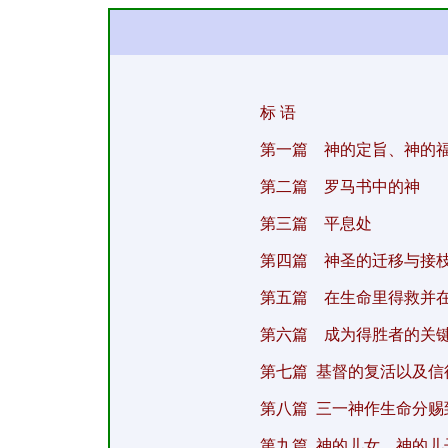
标 语
第一篇
神的定旨、神的
第二篇
罗马书中的神
第三篇
平息处
第四篇
神圣的迁移与接
第五篇
在生命里得救并
第六篇
成为得胜者的关
第七篇
基督的复活以及信
第八篇
三一神作生命分赐
第九篇
神的儿女、神的儿