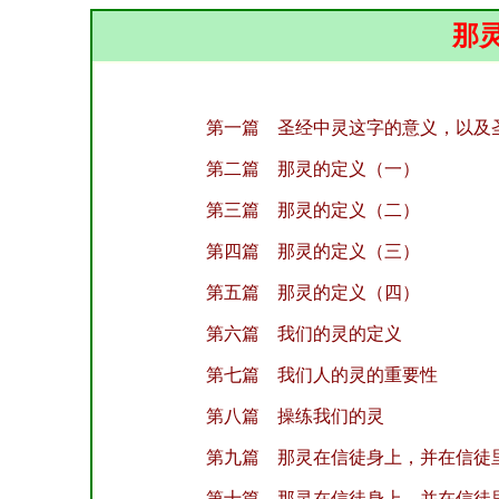
那
第一篇 圣经中灵这字的意义，以及
第二篇 那灵的定义（一）
第三篇 那灵的定义（二）
第四篇 那灵的定义（三）
第五篇 那灵的定义（四）
第六篇 我们的灵的定义
第七篇 我们人的灵的重要性
第八篇 操练我们的灵
第九篇 那灵在信徒身上，并在信徒
第十篇 那灵在信徒身上，并在信徒