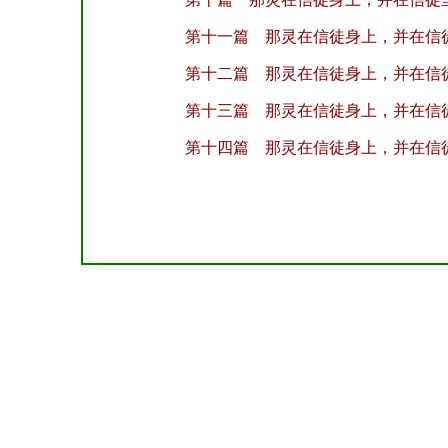
第十一篇 那灵在信徒身上，并在信
第十二篇 那灵在信徒身上，并在信
第十三篇 那灵在信徒身上，并在信
第十四篇 那灵在信徒身上，并在信